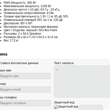
RMS Мощность: 300 Вт
Максимальная мощность: 1200 Вт
Диапазон частот (-10 дБ): 63 Гц - 20 кГц
Номинальное сопротивление: 8 Ом
Осевая чувствительность 1 Вт / 1 м: 95 дБ SPL
Номинальный пиковый SPL на 1 м: 130 дБ
Дисперсия: 80º x 50º
Материал корпуса: березовая фанера
Цвет / Отделка: черный / ISO-flex Paint
Разъемы: 2 x NL4 Speakon
Размеры (В x Ш x Г) 42 x 64,5 x 31,6 см
Вес 17,5 кг
явка
ставьте контактные данные
Текст запроса
аше имя
-mail
аш телефон
Защитный код: