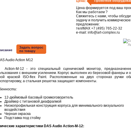
Цена:
Проектное оборудова
Цена формируется под ваш прое
Как мы работаем ?
Свяжитесь с нами, чтобы обсуди
задачу и получить коммерческое
предложение:
тел/MAX
+7 (495) 765-22-32
e-mail:
info@art-complex.ru
Задать вопрос
писание
по товару
ion-M-12 - это специальный сценический монитор, предназначенн
ользования с внешним усилением. Корпус выполнен из березовой фанеры и 
ной краской ISO-flex Paint. Расположенные на двух сторонах ручки об
нспортировку, а стальная решетка защищает компоненты.
бенности:
12-дюймовый басовый громкоговоритель
Драйвер с титановой диафрагмой
Низкопрофильная конструкция корпуса для минимального визуального
воздействия
Черная окраска
Подставка под стойку
нические характеристики DAS Audio Action-M-12: