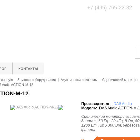
+7 (495) 765-22-32
Адрес Офис/Шоур
МО, г. Одинцово,
ЛОГ
КОНТАКТЫ
главную
Звуковое оборудование
Акустические системы
Сценический монитор
 Audio ACTION-M-12
TION-M-12
Производитель:
DAS Audio
Модель:
DAS Audio ACTION-M-
Сценический монитор пассивны
динамик, 63 Гц - 20 кГц, 8 Ом, 80º
1200 Вт, RMS 300 Вт, березова
фанера.