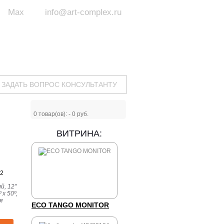
Max
info@art-complex.ru
ум:
 ул. Южная, д.8А, БЦ, офис №326
с 9 до 19 ч.
(Пн-Пт)
ЗАДАТЬ ВОПРОС КОНСУЛЬТАНТУ
0
товар(ов): -
0 руб.
ВИТРИНА:
12
й, 12"
 x 50º,
я
ECO TANGO MONITOR