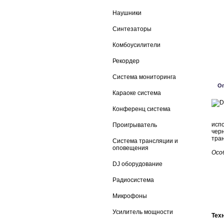
Наушники
Синтезаторы
Комбоусилители
Рекордер
Система мониторинга
О
Караоке система
Конференц система
Act
исп
Проигрыватель
чер
тра
Система трансляции и
оповещения
Осо
DJ оборудование
Радиосистема
Микрофоны
Усилитель мощности
Тех