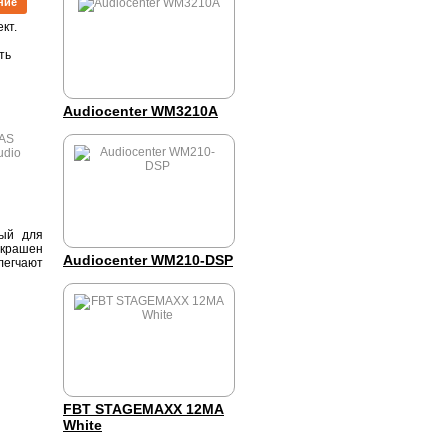
ние
кт.
ть
Audiocenter WM3210A
ый для
окрашен
Audiocenter WM210-DSP
легчают
FBT STAGEMAXX 12MA
White