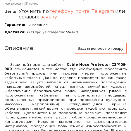
нагрузка - 18 тонн.
Уточнить по
телефону
,
почте
,
Telegram
или
Цена:
оставьте
заявку
Гарантия:
12 месяцев
Доставка:
600 руб. (в пределах МКАД)
Описание
Задать вопрос
по товару
Защитный порог для кабеля
Cable Hose Protector С2P105-
900
применяется в тех местах, где необходимо обеспечить
безопасный проход или проезд через проложенные
кабельные трассы. Данное изделие позволяет решать такие
задачи как: защита кабеля от механических повреждений
(наездов автомобилей, спец. техники, случайных ударов).
Обеспечение безопасности людей, находящихся рядом с
проложенными кабелями (на строительных площадках,
промышленных предприятиях, при проведении культурно-
массовых мероприятий). Откидывающаяся крышка
обеспечивает легкий доступ к проводке и удобную прокладку
кабелей. Дополнительные поворотные элементы позволяют
прокладывать кабельные трассы любой продолжительности и
конфигурации. Изделие выполнено из диэлектрических
материалов, обладающих повышенной износостойкостью и
ударопрочностью. Выдерживает высокие нагрузки (до 18 тонн).