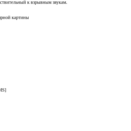
ствительный к взрывным звукам.
лярной картины
MS]