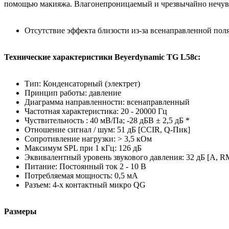
помощью макияжа. Влагонепроницаемый и чрезвычайно нечув
Отсутствие эффекта близости из-за всенаправленной по
Технические характеристики Beyerdynamic TG L58c:
Тип: Конденсаторный (электрет)
Принцип работы: давление
Диаграмма направленности: всенаправленный
Частотная характеристика: 20 - 20000 Гц
Чуствительность : 40 мВ/Па; -28 дБВ ± 2,5 дБ *
Отношение сигнал / шум: 51 дБ [CCIR, Q-Пик]
Сопротивление нагрузки: > 3,5 кОм
Максимум SPL при 1 кГц: 126 дБ
Эквивалентный уровень звукового давления: 32 дБ [A, R
Питание: Постоянный ток 2 - 10 В
Потребляемая мощность: 0,5 мА
Разъем: 4-х контактный микро QG
Размеры