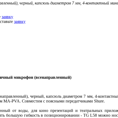
ленный), черный, капсюль диаметром 7 мм, 4-контактный мин
е
заявку
ставьте
заявку
личный микрофон (всенаправленный)
авленный), черный, капсюль диаметром 7 мм, 4-контактный 
лем MA-PVA. Совместим с поясными передатчиками Shure.
 от воды, для кино презентаций и театральных приложен
ять большую гибкость в позиционировании - TG L58 можно носит