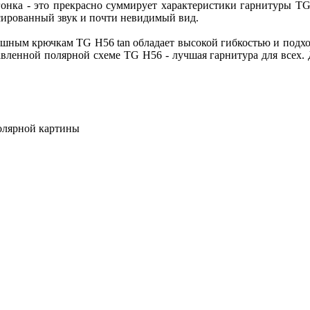
ка - это прекрасно суммирует характеристики гарнитуры TG H
нсированный звук и почти невидимый вид.
м крючкам TG H56 tan обладает высокой гибкостью и подходит
вленной полярной схеме TG H56 - лучшая гарнитура для всех. 
олярной картины