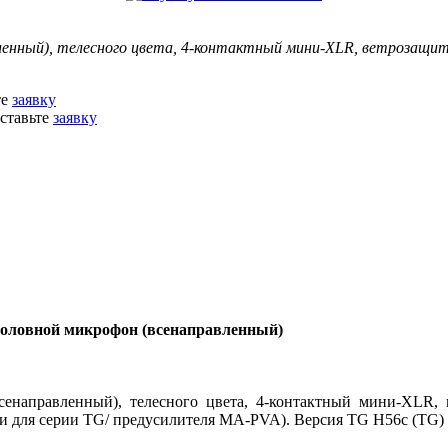
нный), телесного цвета, 4-контактный мини-XLR, ветрозащита
те
заявку
ставьте
заявку
головной микрофон (всенаправленный)
равленный), телесного цвета, 4-контактный мини-XLR, ве
8 и для серии TG/ предусилителя MA-PVA). Версия TG H56c (TG)