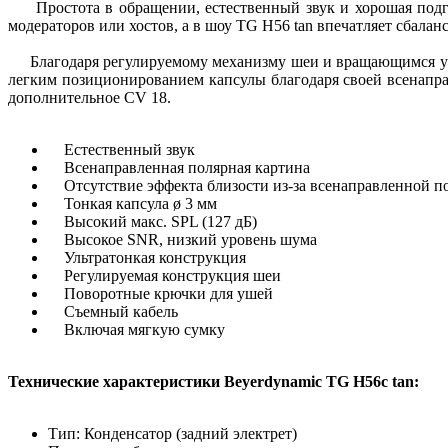
Простота в обращении, естественный звук и хорошая подгон
модераторов или хостов, а в шоу TG H56 tan впечатляет сбала
Благодаря регулируемому механизму шеи и вращающимся ушны
легким позиционированием капсулы благодаря своей всенапра
дополнительное CV 18.
Естественный звук
Всенаправленная полярная картина
Отсутствие эффекта близости из-за всенаправленной п
Тонкая капсула ø 3 мм
Высокий макс. SPL (127 дБ)
Высокое SNR, низкий уровень шума
Ультратонкая конструкция
Регулируемая конструкция шеи
Поворотные крючки для ушей
Съемный кабель
Включая мягкую сумку
Технические характеристики Beyerdynamic TG H56c tan:
Тип: Конденсатор (задний электрет)