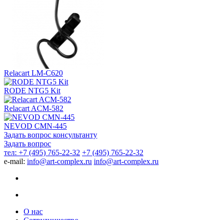
Relacart LM-C620
RODE NTG5 Kit
Relacart ACM-582
NEVOD CMN-445
Задать вопрос консультанту
Задать вопрос
тел: +7 (495) 765-22-32
+7 (495) 765-22-32
e-mail:
info@art-complex.ru
info@art-complex.ru
О нас