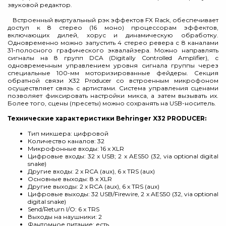
звуковой редактор.
Встроенный виртуальный рэк эффектов FX Rack, обеспечивает
доступ к 8 стерео (16 моно) процессорам эффектов,
включающих дилей, хорус и динамическую обработку.
Одновременно можно запустить 4 стерео ревера с 8 каналами
31-полосного графического эквалайзера. Можно направлять
сигналы на 8 групп DCA (Digitally Controlled Amplifier), с
одновременным управлением уровня сигнала группы через
специальные 100-мм моторизированные фейдеры. Секция
обратной связи X32 Producer со встроенным микрофоном
осуществляет связь с артистами. Система управления сценами
позволяет фиксировать настройки микса, а затем вызывать их.
Более того, сцены (пресеты) можно сохранять на USB-носитель.
Технические характеристики Behringer X32 PRODUCER:
Тип микшера: цифровой
Количество каналов: 32
Микрофонные входы: 16 x XLR
Цифровые входы: 32 x USB; 2 x AES50 (32, via optional digital
snake)
Другие входы: 2 x RCA (aux), 6 x TRS (aux)
Основные выходы: 8 x XLR
Другие выходы: 2 x RCA (aux), 6 x TRS (aux)
Цифровые выходы: 32 USB/Firewire, 2 x AES50 (32, via optional
digital snake)
Send/Return I/O: 6 x TRS
Выходы на наушники: 2
Фантомное питание: есть