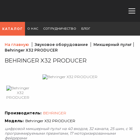
О НАС
СОТРУДНИЧЕСТВО
БЛОГ
КАТАЛОГ
На главную
Звуковое оборудование
Микшерный пульт
Behringer X32 PRODUCER
BEHRINGER X32 PRODUCER
Производитель:
BEHRINGER
Модель:
Behringer X32 PRODUCER
цифровой микшерный пульт на 40 входов, 32 канала, 25 шин, с 16
программируемыми преампами, 17 моторизированными
фейдерами