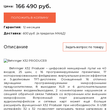
166 490 руб.
Цена:
ПОЛОЖИТЬ В КОРЗИНУ
Гарантия:
12 месяцев
Доставка:
600 руб. (в пределах МКАД)
Описание
Задать вопрос
по товару
Behringer X32 Producer – цифровой микшерный пульт на 40
входов, 25 шин, с 16 программируемыми преампами, 17
моторизированными фейдерами, виртуальным рэком эффектов
и 5-дюймовым TFT-дисплеем. Оснащенный 16 отлично
звучащими программируемыми микрофонными
предусилителями, 8 выходами XLR и 6 дополнительными
линейными входами/выходами, 2 коннекторами наушников и
секцией обратной связи Talkback со встроенным или внешним
микрофоном. Встроенный порт расширения для
аудиоинтерфейсов и сетевых карт может ещё больше
расширить функционал X32 Producer при необходимости. X-USB
интерфейс 32 х 32 позволяет записывать треки напрямую в