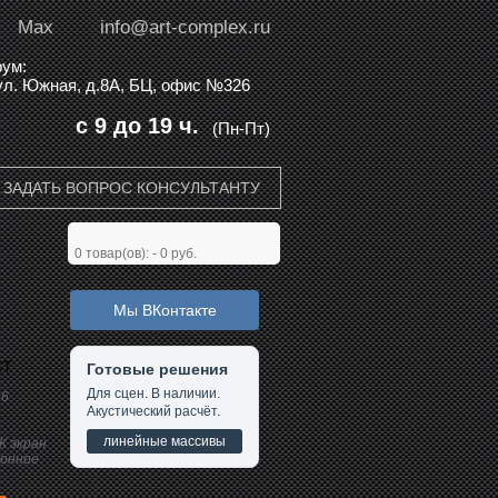
Max
info@art-complex.ru
ум:
 ул. Южная, д.8А, БЦ, офис №326
с 9 до 19 ч.
(Пн-Пт)
ЗАДАТЬ ВОПРОС КОНСУЛЬТАНТУ
0
товар(ов): -
0 руб.
Мы ВКонтакте
CT
Готовые решения
Для сцен. В наличии.
16
Акустический расчёт.
линейные массивы
К экран
ионное