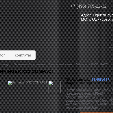
+7 (495) 765-22-32
Адрес Офис/Шоур
МО, г. Одинцово,
ЛОГ
КОНТАКТЫ
главную
Звуковое оборудование
Микшерный пульт
Behringer X32 COMPACT
HRINGER X32 COMPACT
Производитель:
BEHRINGER
Модель:
Behringer X32 COMPA
Цифровая микшерная консоль, 
программируемых MIDAS
предусилителей, 17
моторизированных фейдера, Ж
каналов, FireWire/USB дистанц
управление iPad/iPhone.