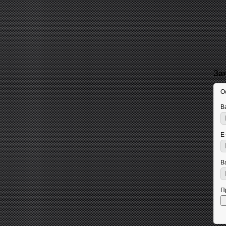
За
О
В
E
В
П