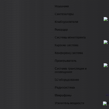
Наушники
Синтезаторы
Комбоусилители
Рекордер
Система мониторинга
Караоке система
Конференц система
Проигрыватель
Система трансляции и
оповещения
DJ оборудование
Радиосистема
О
Микрофоны
Усилитель мощности