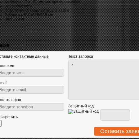
Фейдеры: 17 x 100 мм, моторизированные
Эффекты: есть
Подключение к компьютеру: 1 x USB
Габариты: 510х625х215 мм
Вес: 15,4 кг
явка
ставьте контактные данные
Текст запроса
аше имя
-mail
аш телефон
Защитный код:
рикрепить