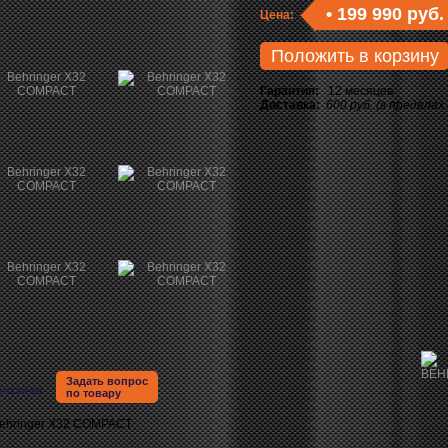
•
199 990 руб.
Цена:
Положить в корзину
Гарантия:
12 месяцев
Доставка:
600 руб. (в пределах
Задать вопрос
писание
по товару