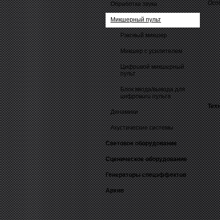
Осо
Обработка звука
Микшерный пульт
Рэковый микшер
Микшер с усилителем
Цифровой микшерный
пульт
Блок ввода/вывода для
цифрового пульта
Тех
Динамики
Акустические системы
Световое оборудование
Сценическое оборудование
Генераторы спецэффектов
Архив