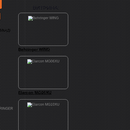
ВИТРИНА:
 МКАД)
Behringer WING
Elarcon MG06XU