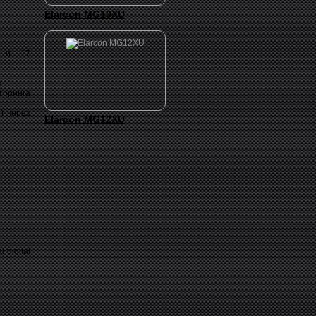
Elarcon MG10XU
и и 17
в
торинга
) через
Elarcon MG12XU
 digital