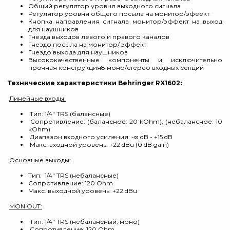
Общий регулятор уровня выходного сигнала
Регулятор уровня общего посыла на монитор/эфеект
Кнопка направления сигнала монитор/эффект на выход
для наушников
Гнезда выходов левого и правого каналов
Гнездо посыла на монитор/ эффект
Гнездо выхода для наушников
Высококачественные компоненты и исключительно
прочная конструкция8 моно/стерео входных секций
Технические характеристики Behringer RX1602:
Линейные входы:
Тип: 1/4" TRS (балансные)
Сопротивление: (балансное: 20 kOhm), (небалансное: 10
kOhm)
Диапазон входного усиления: -∞ dB - +15 dB
Макс. входной уровень: +22 dBu (0 dB gain)
Основные выходы:
Тип: 1/4" TRS (небалансные)
Сопротивление: 120 Ohm
Макс. выходной уровень: +22 dBu
MON OUT:
Тип: 1/4" TRS (небалансный, моно)
Сопротивление: 120 Ohm