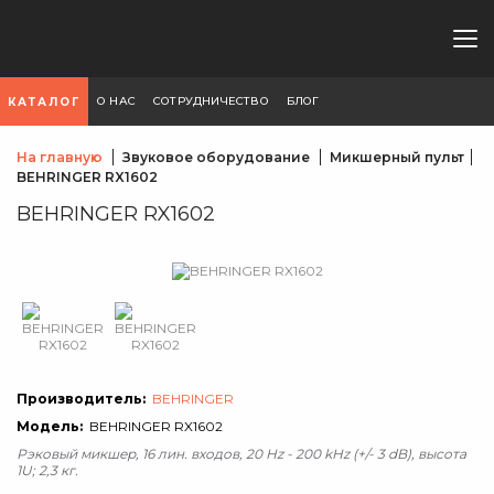
О НАС
СОТРУДНИЧЕСТВО
БЛОГ
КАТАЛОГ
На главную
Звуковое оборудование
Микшерный пульт
BEHRINGER RX1602
BEHRINGER RX1602
Производитель:
BEHRINGER
Модель:
BEHRINGER RX1602
Рэковый микшер, 16 лин. входов, 20 Hz - 200 kHz (+/- 3 dB), высота
1U; 2,3 кг.