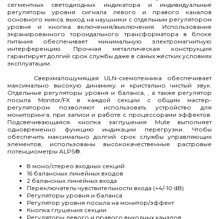
сегментных светодиодных индикатора и индивидуальные
регуляторы уровня сигнала левого и правого каналов
основного микса, выход на наушники с отдельным регулятором
уровня и кнопка включения/выключения. Использование
экранированного тороидального трансформатора в блоке
питания обеспечивает минимальную электромагнитную
интерференцию. Прочная металлическая конструкция
гарантирует долгий срок службы даже в самых жёстких условиях
эксплуатации.
Сверхмалошумящая ULN-схемотехника обеспечивает
максимально высокую динамику и кристально чистый звук.
Отдельные регуляторы уровня и баланса, , а также регулятор
посыла Monitor/FX в каждой секции с общим мастер-
регулятором позволяют использовать устройство для
мониторинга, при записи и работе с процессорами эффектов.
Подсвечивающаяся кнопка заглушения Mute выполняет
одновременно функцию индикации перегрузки. Чтобы
обеспечить максимально долгий срок службы управляющих
элементов, использованы высококачественные растровые
потенциометры ALPS®.
8 моно/стерео входных секций
16 балансных линейных входов
2 балансных линейных входа
Переключатель чувствительности входа (+4/-10 dB)
Регуляторы уровня и баланса
Регулятор уровня посыла на монитор/эффект
Кнопка глушения секции
Регуляторы левого и правого выходных каналов