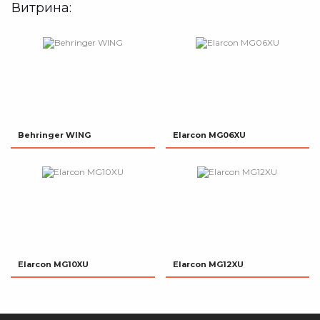
Витрина:
Behringer WING
Elarcon MG06XU
Elarcon MG10XU
Elarcon MG12XU