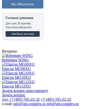
Мы ВКонтакте
Готовые решения
Для сцен. В наличии.
Акустический расчёт.
линейные массивы
Витрина:
Behringer WING
Elarcon MG06XU
Elarcon MG10XU
Elarcon MG12XU
Задать вопрос консультанту
Задать вопрос
тел: +7 (495) 765-22-32
+7 (495) 765-22-32
e-mail:
info@art-complex.ru
info@art-complex.ru