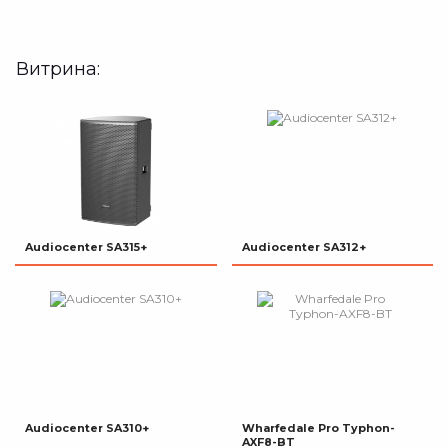
Витрина:
Audiocenter SA315+
Audiocenter SA312+
Audiocenter SA310+
Wharfedale Pro Typhon-
AXF8-BT