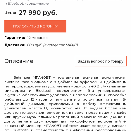
и Bluetooth соединение.
27 990 руб.
Цена:
ПОЛОЖИТЬ В КОРЗИНУ
Гарантия:
12 месяцев
Доставка:
600 руб. (в пределах МКАД)
Описание
Задать вопрос
по товару
Behringer MPA40BT – портативная активная акустическая
система "всё-в-одном" с 8-дюймовым вуфером и 1-дюймовым
твитером, встроенным усилителем мощности 40 Вт, 4-канальным
микшером и Bluetooth соединением. Эта универсальная
акустика обеспечивает удобство в использовании и способна
работать до 12 часов от внутреннего источника питания. 8-
дюймовый динамик, приводимый в работу эффективным
усилителем класса D, мощностью 40 Вт, выдает более чем
достаточно звука для вечеринок в парке, презентациях в кафе
или других музыкальных мероприятий в малых помещениях. В
дополнение к двум входам для микрофонов, встроенный 4-
канальный микшер MPA40BT обеспечивает передачу сигнала
по Bluetooth и совместимость с цифровыми беспроводными