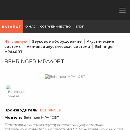
О НАС
СОТРУДНИЧЕСТВО
БЛОГ
КАТАЛОГ
На главную
Звуковое оборудование
Акустические
системы
Активная акустическая система
Behringer
MPA40BT
BEHRINGER MPA40BT
Производитель:
BEHRINGER
Модель:
Behringer MPA40BT
Портативная система звукоусиления аккумуляторная,
встроенный усилитель мощности 40 Вт, 8", 4-канальный микшер