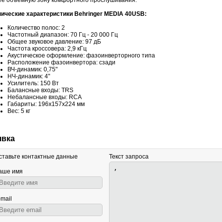
ее объёмную зону комфортного прослушивания.
нические характеристики Behringer MEDIA 40USB:
Количество полос: 2
Частотный диапазон: 70 Гц - 20 000 Гц
Общее звуковое давление: 97 дБ
Частота кроссовера: 2,9 кГц
Акустическое оформление: фазоинверторного типа
Расположение фазоинвертора: сзади
ВЧ-динамик: 0,75"
НЧ-динамик: 4"
Усилитель: 150 Вт
Балансные входы: TRS
Небалансные входы: RCA
Габариты: 196х157х224 мм
Вес: 5 кг
явка
ставьте контактные данные
Текст запроса
аше имя
-mail