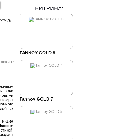
ВИТРИНА:
 МКАД)
TANNOY GOLD 8
тличным
и. Они
оговыми
Tannoy GOLD 7
спикеры
шумного
одобных
 40USB
 Мощные
стикой.
создает