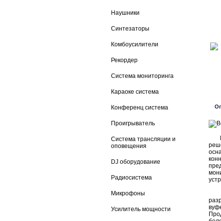
Наушники
Синтезаторы
Комбоусилители
Рекордер
Система мониторинга
Караоке система
О
Конференц система
Проигрыватель
Пар
Система трансляции и
реш
оповещения
осн
кон
DJ оборудование
пре
мон
Радиосистема
устр
Микрофоны
Осн
раз
вуф
Усилитель мощности
Про