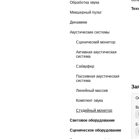
бол
Обработка звука
Тех
Микшерный пульт
Динамики
Акустические системы
Сценический монитор
Активная акустическая
система
Сабвуфер
Пассивная акустическая
система
За
Линейный массив
О
Комплект звука
В
Студийный монитор
Световое оборудование
E
Сценическое оборудование