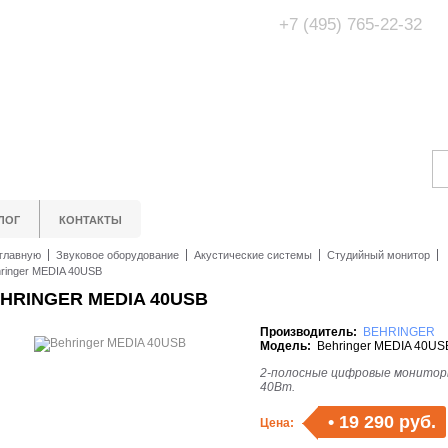
+7 (495) 765-22-32
Адрес Офис/Шоур
МО, г. Одинцово,
ЛОГ
КОНТАКТЫ
главную
Звуковое оборудование
Акустические системы
Студийный монитор
ringer MEDIA 40USB
HRINGER MEDIA 40USB
Производитель:
BEHRINGER
Модель:
Behringer MEDIA 40US
2-полосные цифровые монито
40Вт.
•
19 290 руб.
Цена: