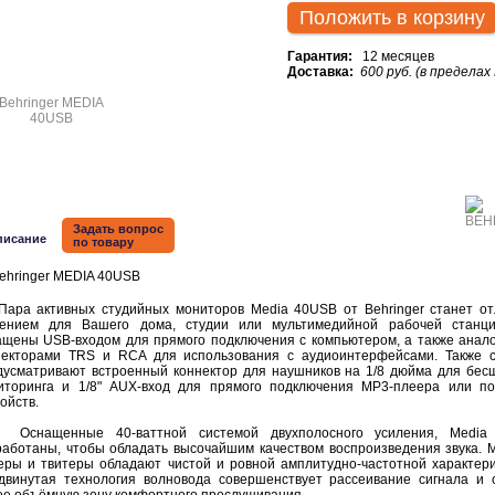
Положить в корзину
Гарантия:
12 месяцев
Доставка:
600 руб. (в пределах
Задать вопрос
писание
по товару
а активных студийных мониторов Media 40USB от Behringer станет о
ением для Вашего дома, студии или мультимедийной рабочей станци
ащены USB-входом для прямого подключения с компьютером, а также анал
некторами TRS и RCA для использования с аудиоинтерфейсами. Также 
дусматривают встроенный коннектор для наушников на 1/8 дюйма для бес
иторинга и 1/8" AUX-вход для прямого подключения MP3-плеера или п
ойств.
ащенные 40-ваттной системой двухполосного усиления, Media
работаны, чтобы обладать высочайшим качеством воспроизведения звука.
еры и твитеры обладают чистой и ровной амплитудно-частотной характери
двинутая технология волновода совершенствует рассеивание сигнала и 