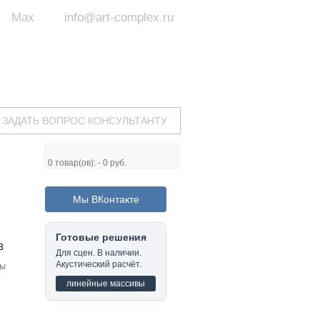
Max
info@art-complex.ru
ум:
 ул. Южная, д.8А, БЦ, офис №326
с 9 до 19 ч.
(Пн-Пт)
ЗАДАТЬ ВОПРОС КОНСУЛЬТАНТУ
0
товар(ов): -
0 руб.
Мы ВКонтакте
Готовые решения
B
Для сцен. В наличии.
Акустический расчёт.
ры
линейные массивы