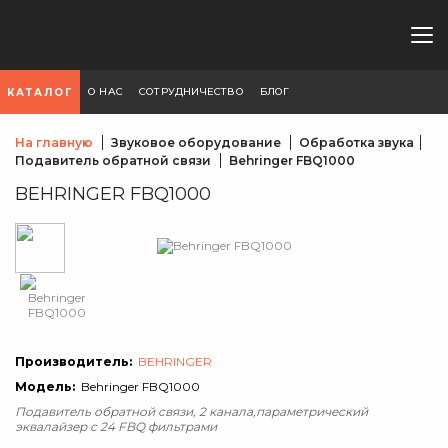
О НАС
СОТРУДНИЧЕСТВО
БЛОГ
КАТАЛОГ
На главную
Звуковое оборудование
Обработка звука
Подавитель обратной связи
Behringer FBQ1000
BEHRINGER FBQ1000
Производитель:
BEHRINGER
Модель:
Behringer FBQ1000
Подавитель обратной связи, 2 канала,параметрический
эквалайзер с 24 FBQ фильтрами