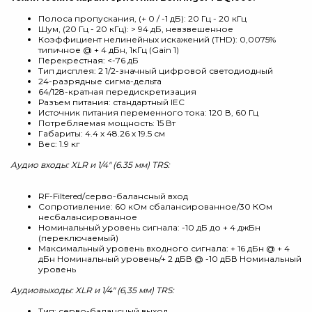
Полоса пропускания, (+ 0 / -1 дБ): 20 Гц - 20 кГц
Шум, (20 Гц - 20 кГц): > 94 дБ, невзвешенное
Коэффициент нелинейных искажений (THD): 0,0075%
типичное @ + 4 дБн, 1кГц (Gain 1)
Перекрестная: <-76 дБ
Тип дисплея: 2 1/2-значный цифровой светодиодный
24-разрядные сигма-дельта
64/128-кратная передискретизация
Разъем питания: стандартный IEC
Источник питания переменного тока: 120 В, 60 Гц
Потребляемая мощность: 15 Вт
Габариты: 4.4 х 48.26 х 19.5 см
Вес: 1.9 кг
Аудио входы: XLR и 1/4" (6.35 мм) TRS:
RF-Filtered/серво-балансный вход
Сопротивление: 60 кОм сбалансированное/30 КОм
несбалансированное
Номинальный уровень сигнала: -10 дБ до + 4 джБн
(переключаемый)
Максимальный уровень входного сигнала: + 16 дБн @ + 4
дБн Номинальный уровень/+ 2 дБВ @ -10 дБВ Номинальный
уровень
Аудиовыходы: XLR и 1/4" (6,35 мм) TRS:
Тип: серво-балансный выход