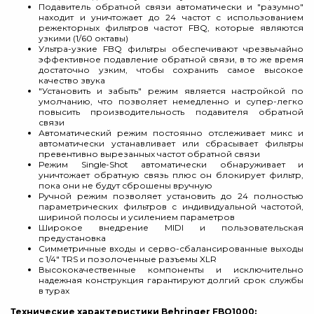
Подавитель обратной связи автоматически и "разумно"
находит и уничтожает до 24 частот с использованием
режекторных фильтров частот FBQ, которые являются
узкими (1/60 октавы)
Ультра-узкие FBQ фильтры обеспечивают чрезвычайно
эффективное подавление обратной связи, в то же время
достаточно узким, чтобы сохранить самое высокое
качество звука
"Установить и забыть" режим является настройкой по
умолчанию, что позволяет немедленно и супер-легко
повысить производительность подавителя обратной
связи
Автоматический режим постоянно отслеживает микс и
автоматически устанавливает или сбрасывает фильтры
превентивно вырезанных частот обратной связи
Режим Single-Shot автоматически обнаруживает и
уничтожает обратную связь плюс он блокирует фильтр,
пока они не будут сброшены вручную
Ручной режим позволяет установить до 24 полностью
параметрических фильтров с индивидуальной частотой,
шириной полосы и усилением параметров
Широкое внедрение MIDI и пользовательская
предустановка
Симметричные входы и серво-сбалансированные выходы
с 1/4" TRS и позолоченные разъемы XLR
Высококачественные компоненты и исключительно
надежная конструкция гарантируют долгий срок службы
в турах
Технические характеристики Behringer FBQ1000: