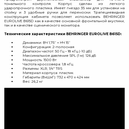
тонального контроля. Корпус сделан из легкого
ударопрочного пластика. Имеет гнездо 35 мм для установки на
стойку и 3 удобные ручки для переноски. Трапециевидная
конструкция кабинета позволяет использовать BEHRINGER
EUROLIVE B615D как в качестве основной фронтальной акустики,
так и в качестве сценического монитора.
Технические характеристики BEHRINGER EUROLIVE B615D:
Динамики: ВЧ 1,75’’ + НЧ 15’’
Конфигурация: 2-полосная
Диапазон частот: 50 Гц – 18 кГц (-10 дБ)
Максимальное давление SPL (1 м): 126 дБ
Мощность: 1500 Вт
Частота кроссовера: 1,8 кГц
Разъемы: XLR, 1/4" TRS
Материал корпуса: пластик
Габариты (ВхШхГ): 732 x 470 x 424 мм
Вес: 26,2 кг