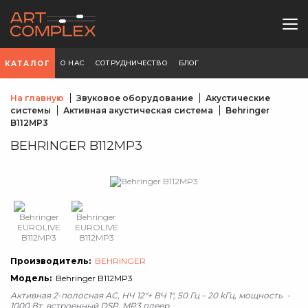
О НАС
СОТРУДНИЧЕСТВО
БЛОГ
КАТАЛОГ
На главную
Звуковое оборудование
Акустические
системы
Активная акустическая система
Behringer
B112MP3
BEHRINGER B112MP3
Производитель:
BEHRINGER
Модель:
Behringer B112MP3
Активная 2-полосная АС, НЧ 12"+ ВЧ 1", 50 Гц – 20 kГц, мощность -
1000 Вт, встроенный DSP, MP3 плеер.