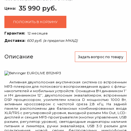
35 990 руб.
Цена:
ПОЛОЖИТЬ В КОРЗИНУ
Гарантия:
12 месяцев
Доставка:
600 руб. (в пределах МКАД)
Описание
Задать вопрос
по товару
Активная двухполосная акустическая система cо встроенным
MP3-плеером для потокового воспроизведения аудио с флеш-
накопителей и мобильных устройств. Оснащена ВЧ динамиком 1’’
и НЧ динамиком 12’’, двухполосным эквалайзером, встроенным
DSP процессором, усилителем класса D мощностью 1000 Вт,
активным кроссовером с частотой среза 2,8 кГц. На задней
панели расположены два балансных комбинированных входа
XLR/TRS с регулировкой уровня, выходной разъем Mix Out, LCD-
дисплей и секция MP3-проигрывателя (кнопки управления, USB
разъем, регулятор уровня), светодиодные индикаторы наличия
питания и лимитера, ручки эквалайзера, USB 3.0 разъем для
подключения новой серии беспроводных микрофонов