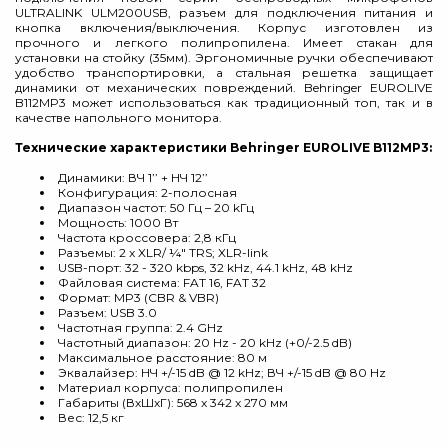
ULTRALINK ULM200USB, разъем для подключения питания и
кнопка включения/выключения. Корпус изготовлен из
прочного и легкого полипропилена. Имеет стакан для
установки на стойку (35мм). Эргономичные ручки обеспечивают
удобство транспортировки, а стальная решетка защищает
динамики от механических повреждений. Behringer EUROLIVE
B112MP3 может использоваться как традиционный топ, так и в
качестве напольного монитора.
Технические характеристики Behringer EUROLIVE B112MP3:
Динамики: ВЧ 1’’ + НЧ 12’’
Конфигурация: 2-полосная
Диапазон частот: 50 Гц – 20 kГц
Мощность: 1000 Вт
Частота кроссовера: 2,8 кГц
Разъемы: 2 x XLR/ ¼" TRS; XLR-link
USB-порт: 32 - 320 kbps, 32 kHz, 44.1 kHz, 48 kHz
Файловая система: FAT 16, FAT 32
Формат: MP3 (CBR & VBR)
Разъем: USB 3.0
Частотная группа: 2.4 GHz
Частотный диапазон: 20 Hz - 20 kHz (+0/-2.5 dB)
Максимальное расстояние: 80 м
Эквалайзер: НЧ +/-15 dB @ 12 kHz; ВЧ +/-15 dB @ 80 Hz
Материал корпуса: полипропилен
Габариты (ВхШхГ): 568 x 342 x 270 мм
Вес: 12,5 кг