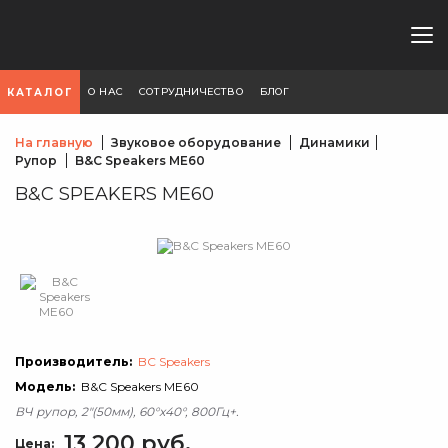
О НАС
СОТРУДНИЧЕСТВО
БЛОГ
КАТАЛОГ
На главную
Звуковое оборудование
Динамики
Рупор
B&C Speakers ME60
B&C SPEAKERS ME60
Производитель:
BC Speakers
Модель:
B&C Speakers ME60
ВЧ рупор, 2"(50мм), 60°x40°, 800Гц+.
13 200 руб.
Цена: