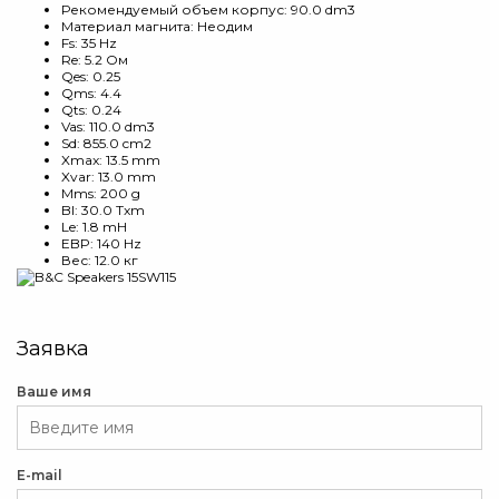
Рекомендуемый объем корпус: 90.0 dm3
Материал магнита: Неодим
Fs: 35 Hz
Re: 5.2 Ом
Qes: 0.25
Qms: 4.4
Qts: 0.24
Vas: 110.0 dm3
Sd: 855.0 cm2
Xmax: 13.5 mm
Xvar: 13.0 mm
Mms: 200 g
Bl: 30.0 Txm
Le: 1.8 mH
EBP: 140 Hz
Вес: 12.0 кг
Заявка
Ваше имя
E-mail