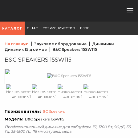
О НАС
СОТРУДНИЧЕСТВО
БЛОГ
КАТАЛОГ
На главную
Звуковое оборудование
Динамики
Динамик 15 дюймов
B&C Speakers 15SW115
B&C SPEAKERS 15SW115
Производитель:
BC Speakers
Модель:
B&C Speakers 15SW115
Профессиональный динамик для сабвуфера 15", 1700 Вт, 96 дБ, 35
Гц, 35-1500 Гц, 116 мм катушка, медь