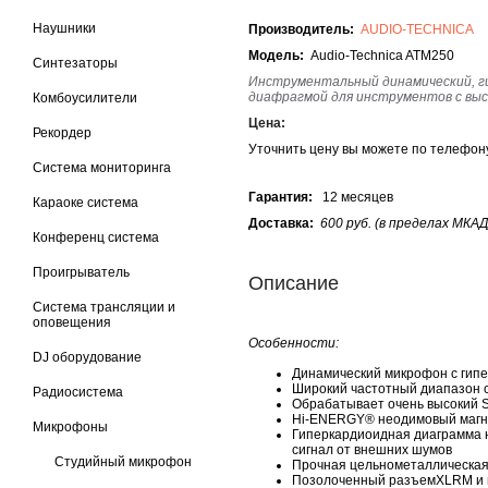
Наушники
Производитель:
AUDIO-TECHNICA
Модель:
Audio-Technica ATM250
Синтезаторы
Инструментальный динамический, г
диафрагмой для инструментов c высо
Комбоусилители
Цена:
Рекордер
Уточнить цену вы можете по телефо
Система мониторинга
Гарантия:
12 месяцев
Караоке система
Доставка:
600 руб. (в пределах МКАД
Конференц система
Проигрыватель
Описание
Система трансляции и
оповещения
Особенности:
DJ оборудование
Динамический микрофон с гип
Широкий частотный диапазон с
Радиосистема
Обрабатывает очень высокий S
Hi-ENERGY® неодимовый магни
Микрофоны
Гиперкардиоидная диаграмма 
сигнал от внешних шумов
Студийный микрофон
Прочная цельнометаллическая
Позолоченный разъемXLRM и п