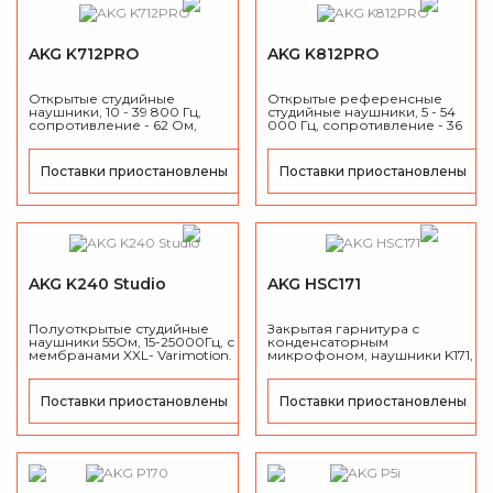
AKG K712PRO
AKG K812PRO
Открытые студийные
Открытые референсные
наушники, 10 - 39 800 Гц,
студийные наушники, 5 - 54
сопротивление -
62
Ом,
000 Гц,
сопротивление -
36
максимальная входная
Ом,
максимальная входная
мощность
-
2
00
мВт,
мощность
-
3
00
мВт,
чувствительность: 105 дБ/мВт.
чувствительность: 110 дБ/мВт.
Поставки приостановлены
Поставки приостановлены
AKG K240 Studio
AKG HSC171
Полуоткрытые студийные
Закрытая гарнитура с
наушники 55Ом, 15-25000Гц, с
конденсаторным
мембранами XXL- Varimotion.
микрофоном, наушники K171,
без кабеля.
Поставки приостановлены
Поставки приостановлены