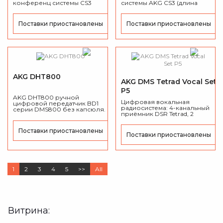
конференц системы CS3
системы AKG CS3 (длина
(держатель микрофона 30
микрофона 30 см.)
см)
Поставки приостановлены
Поставки приостановлены
AKG DHT800
AKG DMS Tetrad Vocal Set
P5
AKG DHT800 ручной
Цифровая вокальная
цифровой передатчик BD1
радиосистема: 4-канальный
серии DMS800 без капсюля.
приёмник DSR Tetrad, 2
ручных передатчика DHT
Tetrad P5 с динамическим
Поставки приостановлены
капсюлем P5.
Поставки приостановлены
1
2
3
4
5
>>
All
Витрина: