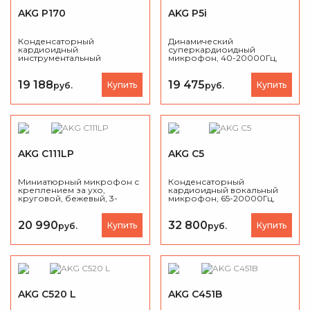
AKG P170
AKG P5i
Конденсаторный
Динамический
кардиоидный
суперкардиоидный
инструментальный
микрофон, 40-20000Гц,
микрофон с мембраной
2,5мВ/Па.
1/2", 20-20000Гц, 15мВ/Па.
19 188
19 475
Купить
Купить
руб.
руб.
AKG C111LP
AKG C5
Миниатюрный микрофон с
Конденсаторный
креплением за ухо,
кардиоидный вокальный
круговой, бежевый, 3-
микрофон, 65-20000Гц,
контактный mini-XLR
4мВ/Па.
20 990
32 800
Купить
Купить
руб.
руб.
AKG C520 L
AKG C451B