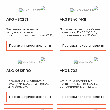
AKG HSC271
AKG K240 MKII
Закрытая гарнитура с
Полуоткрытые студийные
конденсаторным
наушники, 15 - 25 000 Гц,
микрофоном, наушники K271,
сопротивление -
55
Ом,
без кабеля
.
максимальная входная
мощность
-
2
00
мВт,
чувствительность: 104 дБ/мВт.
Поставки приостановлены
Поставки приостановлены
AKG K612PRO
AKG K702
Референсные открытые
Открытые студийные
наушники 120Ом, 12—39500
наушники, 10 - 39 800 Гц,
Гц, кабель 3м
.
сопротивление -
62
Ом,
максимальная входная
мощность
-
2
00
мВт,
чувствительность: 105 дБ/мВт.
Поставки приостановлены
Поставки приостановлены