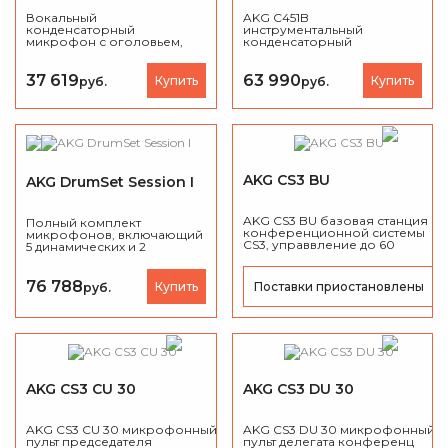
Вокальный
AKG C451B
конденсаторный
инструментальный
микрофон с оголовьем,
конденсаторный
кардиоидный, черный,
микрофон класса
адаптер фантомного
'Premium' с малой
питания в разъёме XLR
мембраной, кардиоида, 20
37 619
63 990
Купить
Купить
руб.
руб.
—20000Гц, 9мВ/Па.
AKG CS3 BU
AKG DrumSet Session I
AKG CS3 BU базовая станция
Полный комплект
конференционной системы
микрофонов, включающий
CS3, управвление до 60
5 динамических и 2
микрофонных станций.
конденсаторных
микрофона.
76 788
Купить
Поставки приостановлены
руб.
AKG CS3 CU 30
AKG CS3 DU 30
AKG CS3 CU 30 микрофонный
AKG CS3 DU 30 микрофонный
пульт председателя
пульт делегата конференц