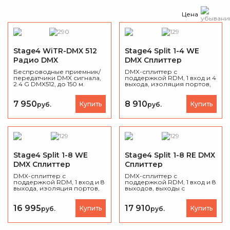
Цена
Stage4 WiTR-DMX 512
Stage4 Split 1-4 WE
Радио DMX
DMX Сплиттер
Беспроводные приемник/
DMX-сплиттер с
передатчики DMX сигнала,
поддержкой RDM, 1 вход и 4
2.4 G DMX512, до 150 м.
выхода, изоляция портов,
сквозной выход DMX и
PowerCon, крепление на
стену или подвес на
7 950
8 910
Купить
Купить
руб.
руб.
струбцину, вес 0,85 кг.
Stage4 Split 1-8 WE
Stage4 Split 1-8 RE DMX
DMX Сплиттер
Сплиттер
DMX-сплиттер с
DMX-сплиттер с
поддержкой RDM, 1 вход и 8
поддержкой RDM, 1 вход и 8
выхода, изоляция портов,
выходов, выходы с
сквозной выход DMX,
фронтальной стороны,
крепление на стену или
изоляция портов,
подвес на струбцину, вес
сквозной выход DMX,
16 995
17 910
Купить
Купить
руб.
руб.
0,95 кг.
крепление в рек, Ширина
19", вес 1,65 кг.