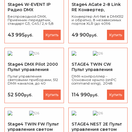
Stage4 W-EVENT IP
Stage4 AGate 2-8 Link
Радио DMX
RE Конвертер,
маршрутизатор
Беспроводной DMX,
Конвертер Art‑Net в DMX512
Приемник-передатчик,
и обратно, 8 независимых
стандарт G3, G4S / 2,4-5,8
портов XLR (до 4096
ГГц, до 500 метров, 512
каналов), поддержка RDM,
DMX-каналов, RDM,
каскадирование Link до 32
Коррекция ошибок,
вселенных, веб‑интерфейс
43 995
49 900
Купить
Купить
руб.
руб.
Аккумулятор (80-400 час.),
и LCD‑дисплей, 19" рэковый
IP66, вес 1,8 кг
корпус 1U, питание 100–240
В.
Stage4 DMX Pilot 2000
STAGE4 TWIN CW
Пульт управления
Пульт управления
светом DMX
светом DMX
Пульт управления
DMX-контроллер -
световыми приборами, 512
Основное крыло (onPC
DMX-каналов, до 40
command wing), 2048
приборов (до 36 каналов),
параметров, 9 фейдеров, 4
40 чейзов, 40 статичных
энкодера, 2 DMX-OUT, 1
сцен и 40 сцен с
DMX-IN / MIDI IN-OUT / LTC,
52 500
114 990
Купить
Купить
руб.
руб.
аудиосинхронизацией.
Кейс, вес 8 кг.
Stage4 TWIN FW Пульт
STAGE4 NEST 2E Пульт
управления светом
управления светом