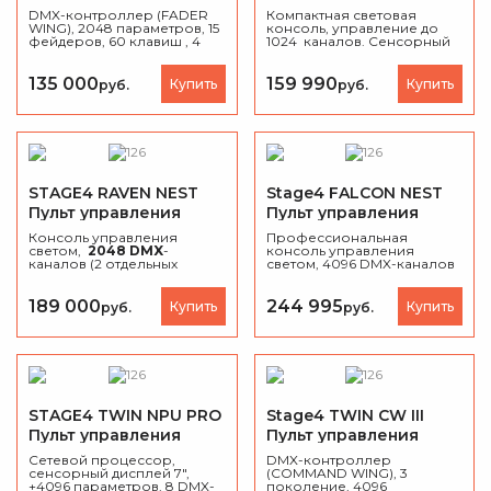
DMX
DMX
DMX-контроллер (FADER
Компактная световая
WING), 2048 параметров, 15
консоль, управление до
фейдеров, 60 клавиш , 4
1024 каналов. Сенсорный
DMX-OUT, 2+1 USB,
дисплей 7 дюймов, 4
дополнительно требуется
оптический энкодера,
ПК, Кейс, 7.5 кг
подсветка клавиш, 15
135 000
159 990
Купить
Купить
руб.
руб.
фейдеров, до 400
приборов, MIDI, USB, ART-
NET.
STAGE4 RAVEN NEST
Stage4 FALCON NEST
Пульт управления
Пульт управления
светом DMX
светом DMX
Консоль управления
Профессиональная
светом,
2048 DMX
-
консоль управления
каналов (2 отдельных
светом, 4096 DMX-каналов
оптически изолированных
(
2048 - через физические
выхода DMX и 1 интерфейс
DMX-выходы, 4096 - через
Art-Net
), 10-дюймовый
Art-Net
), 15 плейбек-
189 000
244 995
Купить
Купить
руб.
руб.
сенсорный ЖК-дисплей
фейдеров, 15 плейбек-
высокого разрешения
, 12
клавиш, 15-дюймовый
фейдеров
+
12 клавиш
сенсорный дисплей, 4
воспроизведения × 80
энкодера, MIDI, RDM, Art-
страниц
, 4 оптических
Net, удалённое управление
энкодера
с подсветкой
с планшета/смартфона,
для установки значений
металлический корпус, 15
атрибутов, Диммируемые
кг, кейс в комплекте.
STAGE4 TWIN NPU PRO
Stage4 TWIN CW III
по яркости кнопки с
Пульт управления
Пульт управления
возможностью выбора
цвета, Фейдеры
светом DMX
светом DMX
Сетевой процессор,
DMX-контроллер
воспроизведениря с
сенсорный дисплей 7″,
(COMMAND WING), 3
возможностью выбора
+4096 параметров, 8 DMX-
поколение, 4096
цвета для 3 положений,