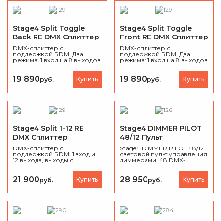
Stage4 Split Toggle
Stage4 Split Toggle
Back RE DMX Сплиттер
Front RE DMX Сплиттер
DMX-сплиттер с
DMX-сплиттер с
поддержкой RDM, Два
поддержкой RDM, Два
режима: 1 вход на 8 выходов
режима: 1 вход на 8 выходов
или 2 входа по 4 выхода,
или 2 входа по 4 выхода,
выходы с тыльной стороны,
выходы с фронтальной
изоляция портов,
стороны, изоляция портов,
19 890
19 890
Купить
Купить
руб.
руб.
сквозной выход PowerCon,
крепление в рек, Ширина
крепление в рек, Ширина
19", вес 2,4 кг.
19", вес 2,4 кг.
Stage4 Split 1-12 RE
Stage4 DIMMER PILOT
DMX Сплиттер
48/12 Пульт
управления светом
DMX-сплиттер с
Stage4 DIMMER PILOT 48/12
поддержкой RDM, 1 вход и
DMX
световой пульт управления
12 выхода, выходы с
диммерами, 48 DMX-
фронтальной стороны,
каналов, 2 страницы по 24
изоляция портов,
фейдера, поддержка RDM.
крепление в рек, Ширина
21 900
28 950
Купить
Купить
руб.
руб.
19", вес 1,65 кг.