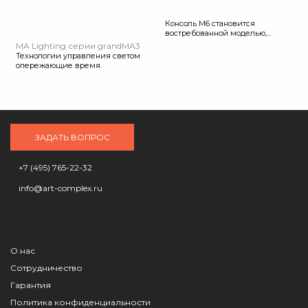
Консоль М6 становится
востребованной моделью,...
MA Lighting серии grandMA3
Технологии управления светом
опережающие время.
ЗАДАТЬ ВОПРОС
+7 (495) 765-22-32
info@art-complex.ru
О нас
Сотрудничество
Гарантия
Политика конфиденциальности