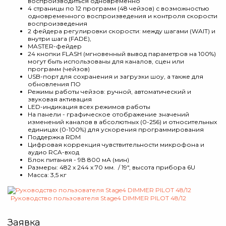
воспроизводиться одновременно
4 страницы по 12 программ (48 чейзов) с возможностью
одновременного воспроизведения и контроля скорости
воспроизведения
2 фейдера регулировки скорости: между шагами (WAIT) и
внутри шага (FADE),
MASTER-фейдер
24 кнопки FLASH (мгновенный вывод параметров на 100%)
могут быть использованы для каналов, сцен или
программ (чейзов)
USB-порт для сохранения и загрузки шоу, а также для
обновления ПО
Режимы работы чейзов: ручной, автоматический и
звуковая активация
LED-индикация всех режимов работы
На панели - графическое отображение значений
изменений каналов в абсолютных (0-256) и относительных
единицах (0-100%) для ускорения программирования
Поддержка RDM
Цифровая коррекция чувствительности микрофона и
аудио RCA-вход
Блок питания - 9В 800 мА (мин)
Размеры: 482 х 244 х 70 мм. / 19", высота прибора 6U
Масса: 3,5 кг
Руководство пользователя Stage4 DIMMER PILOT 48/12
Заявка