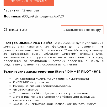
ПОЛОЖИТЬ В КОРЗИНУ
Гарантия:
12 месяцев
Доставка:
600 руб. (в пределах МКАД)
Описание
Задать вопрос
по товару
Stage4 DIMMER PILOT 48/12
– сценический пульт управления
диммерными каналами. 24 фейдера для управления 48
диммерными каналами. 3 страницы по 12 плейбэков для вывода
36 записанных сцен. Обладает широким функционалом
кастомизации - от группировки нескольких каналов в одну
программу до группировки готовых программ в чейзы с
отдельным управлением скорости выполнения.
Технические характеристики Stage4 DIMMER PILOT 48/12
:
Тип: Световой пульт DMX управления диммерами
DMX512/RDM-протокол
Выходные сигналы оптоизолированы
48 DMX-каналов
2 страницы по 24 фейдера прямого управления
3 страницы по 12 фейдеров плейбэков для вывода 36
статических сцен
36 сцен с индивидуальной настройкой яркости, могут