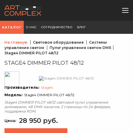
О НАС
СОТРУДНИЧЕСТВО
БЛОГ
КАТАЛОГ
На главную
Световое оборудование
Системы
управления светом
Пульт управления светом DMX
Stage4 DIMMER PILOT 48/12
STAGE4 DIMMER PILOT 48/12
Производитель:
Stage4
Модель:
Stage4 DIMMER PILOT 48/12
Stage4 DIMMER PILOT 48/12 световой пульт управления
диммерами, 48 DMX-каналов, 2 страницы по 24 фейдера,
поддержка RDM.
28 950 руб.
Цена: