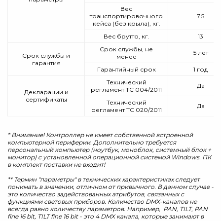
Вес
транспортировочного
7.5
кейса (без крыла), кг.
Вес брутто, кг.
13
Срок службы, не
5 лет
Срок службы и
менее
гарантия
Гарантийный срок
1 год
Технический
Да
регламент ТС 004/2011
Декларации и
сертификаты
Технический
Да
регламент ТС 020/2011
* Внимание! Контроллер не имеет собственной встроенной
компьютерной периферии. Дополнительно требуется
персональный компьютер (ноутбук, моноблок, системный блок +
монитор) с установленной операционной системой Windows. ПК
в комплект поставки не входит!
** Термин "параметры" в технических характеристиках следует
понимать в значении, отличном от привычного. В данном случае -
это количество задействованных атрибутов, связанных с
функциями световых приборов. Количество DMX-каналов не
всегда равно количеству параметров. Например, PAN, TILT, PAN
fine 16 bit, TILT fine 16 bit - это 4 DMX канала, которые занимают в