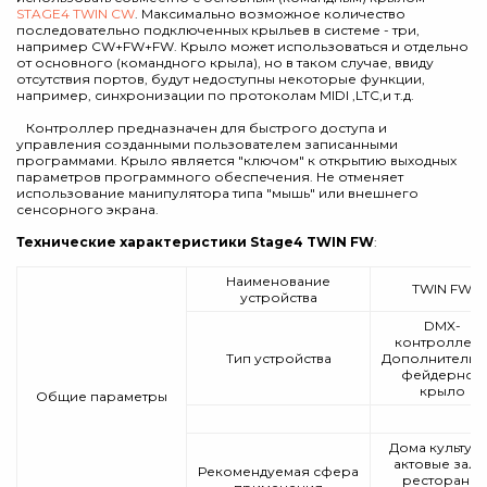
STAGE4 TWIN CW
. Максимально возможное количество
последовательно подключенных крыльев в системе - три,
например CW+FW+FW. Крыло может использоваться и отдельно
от основного (командного крыла), но в таком случае, ввиду
отсутствия портов, будут недоступны некоторые функции,
например, синхронизации по протоколам MIDI ,LTC,и т.д.
Контроллер предназначен для быстрого доступа и
управления созданными пользователем записанными
программами. Крыло является "ключом" к открытию выходных
параметров программного обеспечения. Не отменяет
использование манипулятора типа "мышь" или внешнего
сенсорного экрана.
Технические характеристики Stage4 TWIN FW
:
Наименование
TWIN FW
устройства
DMX-
контроллер 
Тип устройства
Дополнительн
фейдерное
крыло
Общие параметры
Дома культур
актовые залы
Рекомендуемая сфера
рестораны,