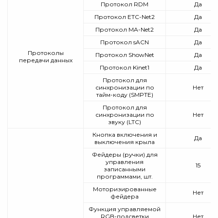
Протокол RDM
Да
Протокол ETC-Net2
Да
Протокол MA-Net2
Да
Протокол sACN
Да
Протоколы
Протокол ShowNet
Да
передачи данных
Протокол Kinet1
Да
Протокол для
синхронизации по
Нет
тайм-коду (SMPTE)
Протокол для
синхронизации по
Нет
звуку (LTC)
Кнопка включения и
Да
выключения крыла
Фейдеры (ручки) для
управления
15
записанными
программами, шт.
Моторизированные
Нет
фейдера
Функция управляемой
RGB-подсветки
Нет