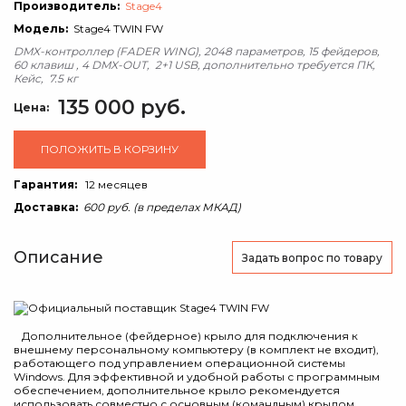
Производитель:
Stage4
Модель:
Stage4 TWIN FW
DMX-контроллер (FADER WING), 2048 параметров, 15 фейдеров,
60 клавиш , 4 DMX-OUT, 2+1 USB, дополнительно требуется ПК,
Кейс, 7.5 кг
135 000 руб.
Цена:
ПОЛОЖИТЬ В КОРЗИНУ
Гарантия:
12 месяцев
Доставка:
600 руб. (в пределах МКАД)
Описание
Задать вопрос
по товару
Дополнительное (фейдерное) крыло для подключения к
внешнему персональному компьютеру (в комплект не входит),
работающего под управлением операционной системы
Windows. Для эффективной и удобной работы с программным
обеспечением, дополнительное крыло рекомендуется
использовать совместно с основным (командным) крылом