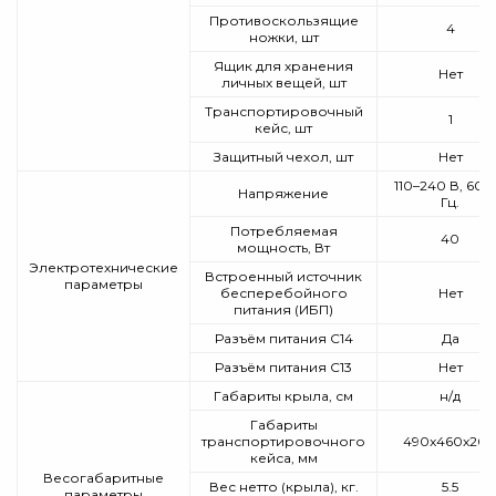
Противоскользящие
4
ножки, шт
Ящик для хранения
Нет
личных вещей, шт
Транспортировочный
1
кейс, шт
Защитный чехол, шт
Нет
110–240 В, 60–
Напряжение
Гц.
Потребляемая
40
мощность, Вт
Электротехнические
Встроенный источник
параметры
бесперебойного
Нет
питания (ИБП)
Разъём питания С14
Да
Разъём питания С13
Нет
Габариты крыла, см
н/д
Габариты
транспортировочного
490x460x20
кейса, мм
Весогабаритные
Вес нетто (крыла), кг.
5.5
параметры