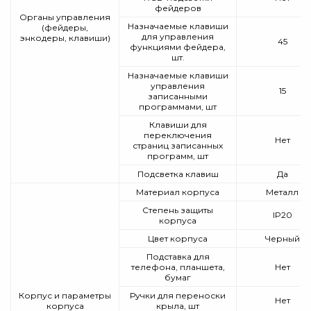
фейдеров
Органы управления
Назначаемые клавиши
(фейдеры,
для управления
энкодеры, клавиши)
45
функциями фейдера,
шт.
Назначаемые клавиши
управления
15
записанными
программами, шт
Клавиши для
переключения
Нет
страниц записанных
программ, шт
Подсветка клавиш
Да
Материал корпуса
Металл
Степень защиты
IP20
корпуса
Цвет корпуса
Черный
Подставка для
телефона, планшета,
Нет
бумаг
Корпус и параметры
Ручки для переноски
Нет
корпуса
крыла, шт