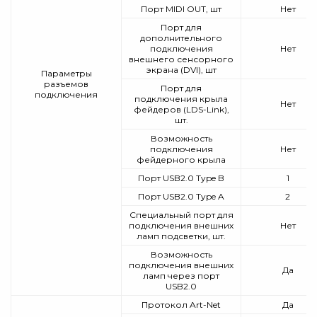
Порт MIDI OUT, шт
Нет
Порт для
дополнительного
подключения
Нет
внешнего сенсорного
экрана (DVI), шт
Параметры
разъемов
Порт для
подключения
подключения крыла
Нет
фейдеров (LDS-Link),
шт.
Возможность
подключения
Нет
фейдерного крыла
Порт USB2.0 Type B
1
Порт USB2.0 Type A
2
Специальный порт для
подключения внешних
Нет
ламп подсветки, шт.
Возможность
подключения внешних
Да
ламп через порт
USB2.0
Протокол Art-Net
Да