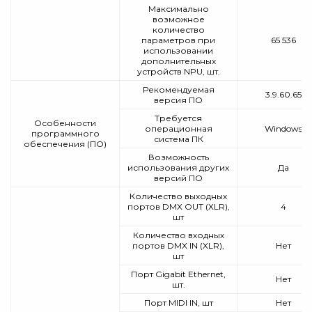
Максимально
возможное
количество
параметров при
65 536
использовании
дополнительных
устройств NPU, шт.
Рекомендуемая
3.9.60.65
версия ПО
Требуется
Особенности
операционная
Windows
программного
система ПК
обеспечения (ПО)
Возможность
использования других
Да
версий ПО
Количество выходных
портов DMX OUT (XLR),
4
шт
Количество входных
портов DMX IN (XLR),
Нет
шт
Порт Gigabit Ethernet,
Нет
шт.
Порт MIDI IN, шт
Нет