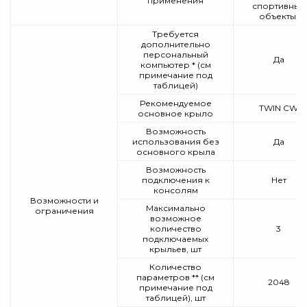
применения
спортивные
объекты.
Требуется
дополнительно
персональный
Да
компьютер * (см
примечание под
таблицей)
Рекомендуемое
TWIN СW
основное крыло
Возможность
использования без
Да
основного крыла
Возможность
подключения к
Нет
консолям
Возможности и
Максимально
ограничения
возможное
количество
3
подключаемых
крыльев, шт
Количество
параметров ** (см
2048
примечание под
таблицей), шт