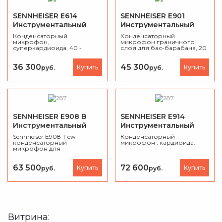
SENNHEISER E614
SENNHEISER E901
Инструментальный
Инструментальный
микрофон
микрофон
Конденсаторный
Конденсаторный
микрофон,
микрофон граничного
суперкардиоида, 40 -
слоя для бас-барабана, 20
20000 Гц, 50 Ом.
- 20000 Гц, 100 Ом
36 300
45 300
Купить
Купить
руб.
руб.
SENNHEISER E908 B
SENNHEISER E914
Инструментальный
Инструментальный
микрофон
микрофон
Sennheiser E908 T ew -
Конденсаторный
конденсаторный
микрофон , кардиоида.
микрофон для
озвучивания трубы с
помощью радиосистем
Evolution.
63 500
72 600
Купить
Купить
руб.
руб.
Витрина: