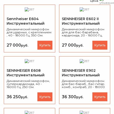
Цена
Sennheiser E604
SENNHEISER E602 II
Инструментальный
Инструментальный
микрофон
микрофон
Динамический микрофон
Динамический микрофон
для ударных, с креплением
для для бас-барабана,
, 40 - 18000 Гц, 350 Ом.
кардиоида, 20 - 16000 Гц,
350 Ом.
27 000
27 000
Купить
Купить
руб.
руб.
SENNHEISER E608
SENNHEISER E902
Инструментальный
Инструментальный
микрофон
микрофон
Динамический микрофон,
Динамический микрофон
суперкардиоида, 40 -
для бас-бараб., бас-гитар.
16000 Гц, 250 Ом.
комб., контраб, 20 - 18000
Гц.
36 250
36 300
Купить
Купить
руб.
руб.