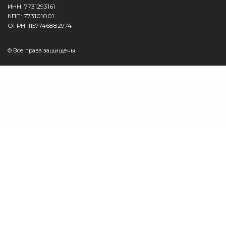
ИНН: 7731293161
КПП: 773101001
ОГРН: 1157746882974
© Все права защищены