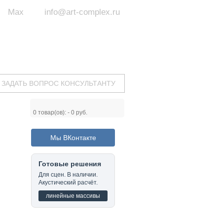
Max
info@art-complex.ru
ум:
 ул. Южная, д.8А, БЦ, офис №326
с 9 до 19 ч.
(Пн-Пт)
ЗАДАТЬ ВОПРОС КОНСУЛЬТАНТУ
0
товар(ов): -
0 руб.
Мы ВКонтакте
Готовые решения
Для сцен. В наличии.
Акустический расчёт.
линейные массивы