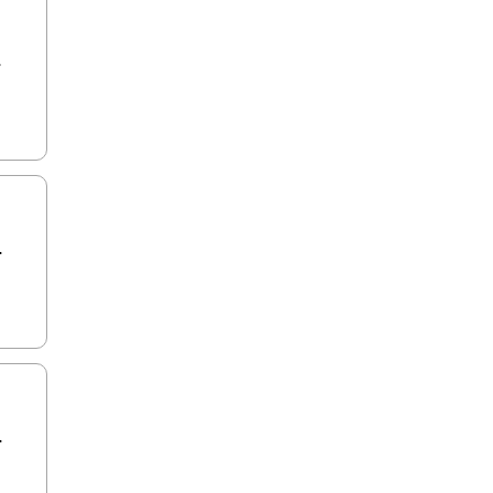
.
.
.