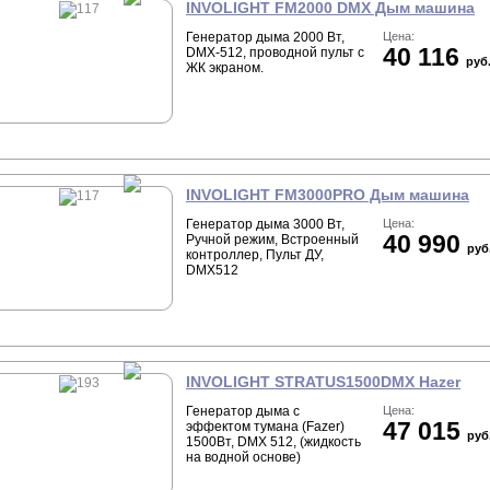
INVOLIGHT FM2000 DMX Дым машина
Генератор дыма 2000 Вт,
Цена:
40 116
DMX-512, проводной пульт c
руб
ЖК экраном.
INVOLIGHT FM3000PRO Дым машина
Генератор дыма 3000 Вт,
Цена:
40 990
Ручной режим, Встроенный
руб
контроллер, Пульт ДУ,
DMX512
INVOLIGHT STRATUS1500DMX Hazer
Генератор дыма c
Цена:
47 015
эффектом тумана (Fazer)
руб
1500Вт, DMX 512, (жидкость
на водной основе)