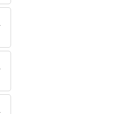
.
.
.