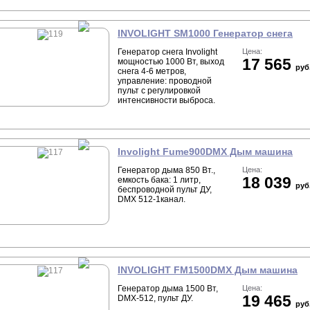
INVOLIGHT SM1000 Генератор снега
Генератор снега Involight
Цена:
17 565
мощностью 1000 Вт, выход
руб
снега 4-6 метров,
управление: проводной
пульт с регулировкой
интенсивности выброса.
Involight Fume900DMX Дым машина
Генератор дыма 850 Вт.,
Цена:
18 039
емкость бака: 1 литр,
руб
беспроводной пульт ДУ,
DMX 512-1канал.
INVOLIGHT FM1500DMX Дым машина
Генератор дыма 1500 Вт,
Цена:
19 465
DMX-512, пульт ДУ.
руб