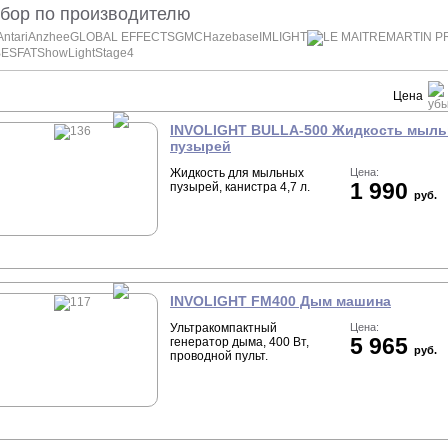
бор по производителю
Antari
Anzhee
GLOBAL EFFECTS
GMC
Hazebase
IMLIGHT
LE MAITRE
MARTIN P
BE
SFAT
ShowLight
Stage4
Цена
INVOLIGHT BULLA-500 Жидкость мыл
пузырей
Жидкость для мыльных
Цена:
1 990
пузырей, канистра 4,7 л.
руб.
INVOLIGHT FM400 Дым машина
Ультракомпактный
Цена:
5 965
генератор дыма, 400 Вт,
руб.
проводной пульт.