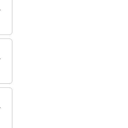
.
.
.