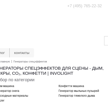
+7 (495) 765-22-32
Адрес Офис/Шоур
МО, г. Одинцово,
ЛОГ
КОНТАКТЫ
главную
Генераторы спецэффектов
НЕРАТОРЫ СПЕЦЭФФЕКТОВ ДЛЯ СЦЕНЫ - ДЫМ,
КРЫ, CO₂, КОНФЕТТИ | INVOLIGHT
бор по категории
м машина
Конфетти машина
нератор снега
Генератор мыльных пузырей
сходные материалы
Генератор тяжелого дыма
zer