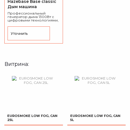
Hazebase Base classic
Дым машина
Профессиональный
генератор дыма 1300Вт с
цифровыми технологиями,
время разогрева: 7 минут,
объем канистры для
жидкости: 5 литров.
Уточнить
Витрина:
EUROSMOKE LOW FOG, CAN
EUROSMOKE LOW FOG, CAN
25L
5L