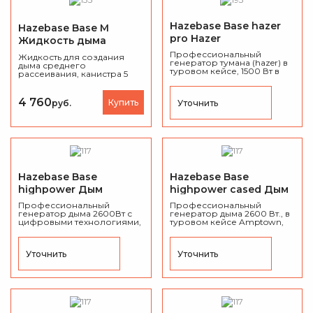
Hazebase Base hazer
Hazebase Base M
pro Hazer
Жидкость дыма
Профессиональный
Жидкость для создания
генератор тумана (hazer) в
дыма среднего
туровом кейсе, 1500 Вт в
рассеивания, канистра 5
туровом кейсе, 19".
литров.
4 760
Купить
Уточнить
руб.
Hazebase Base
Hazebase Base
highpower Дым
highpower cased Дым
машина
машина
Профессиональный
Профессиональный
генератор дыма 2600Вт с
генератор дыма 2600 Вт., в
цифровыми технологиями,
туровом кейсе Amptown,
время разогрева: 7 минут,
время разогрева: 7 минут,
объем канистры для
объем канистры для
жидкости: 5 литров.
жидкости: 5 литров.
Уточнить
Уточнить