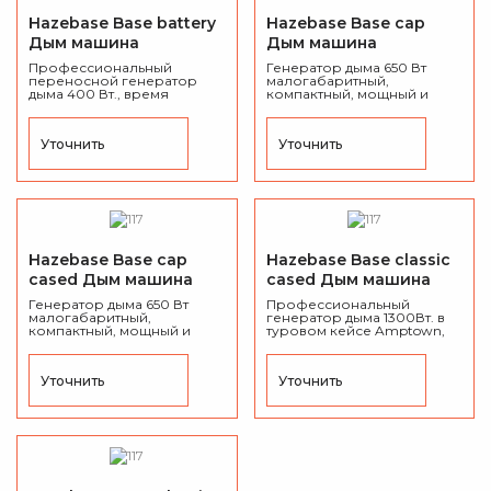
Hazebase Base battery
Hazebase Base cap
Дым машина
Дым машина
Профессиональный
Генератор дыма 650 Вт
переносной генератор
малогабаритный,
дыма 400 Вт., время
компактный, мощный и
разогрева: 1 секунда,
экономичный, время
емкость резервуара для
разогрева: 7 мин, объем
жидкости: 250 мл.
канистры для жидкости: 2
Уточнить
Уточнить
литра.
Hazebase Base cap
Hazebase Base classic
cased Дым машина
cased Дым машина
Генератор дыма 650 Вт
Профессиональный
малогабаритный,
генератор дыма 1300Вт. в
компактный, мощный и
туровом кейсе Amptown,
экономичный, в туровом
время разогрева: 7 минут,
кейсе Amptown, время
объем канистры для
разогрева: 7 мин, объем
жидкости: 5 литров.
Уточнить
Уточнить
канистры для жидкости: 2
литра.