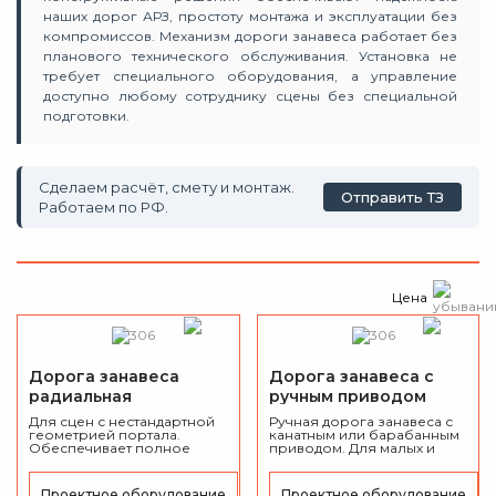
наших дорог АРЗ, простоту монтажа и эксплуатации без
компромиссов. Механизм дороги занавеса работает без
планового технического обслуживания. Установка не
требует специального оборудования, а управление
доступно любому сотруднику сцены без специальной
подготовки.
Сделаем расчёт, смету и монтаж.
Отправить ТЗ
Работаем по РФ.
Цена
Дорога занавеса
Дорога занавеса с
радиальная
ручным приводом
Для сцен с нестандартной
Ручная дорога занавеса с
геометрией портала.
канатным или барабанным
Обеспечивает полное
приводом. Для малых и
перекрытие, синхронное и
средних сцен. Проектируем,
бесшумное движение.
изготавливаем, монтируем.
Проектируем,
Проектное оборудование
Проектное оборудование