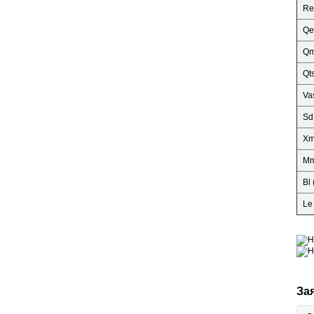
Re
Qe
Qm
Qt
Va
Sd
Xm
Mm
Bl
Le
За