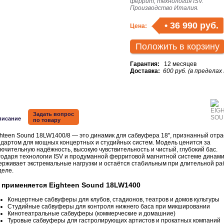
феррит, технология ISV.
Производство Италия.
•
36 990 руб.
Цена:
Положить в корзину
Гарантия:
12 месяцев
Доставка:
600 руб. (в пределах
Задать вопрос
писание
по товару
hteen Sound 18LW1400/8 — это динамик для сабвуфера 18", признанный отр
ндартом для мощных концертных и студийных систем. Модель ценится за
ючительную надёжность, высокую чувствительность и чистый, глубокий бас.
годаря технологии ISV и продуманной ферритовой магнитной системе динами
ерживает экстремальные нагрузки и остаётся стабильным при длительной ра
деле.
 применяется Eighteen Sound 18LW1400
Концертные сабвуферы для клубов, стадионов, театров и домов культуры
Студийные сабвуферы для контроля нижнего баса при микшировании
Кинотеатральные сабвуферы (коммерческие и домашние)
Туровые сабвуферы для гастролирующих артистов и прокатных компаний