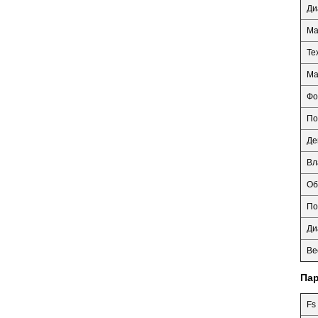
Ди
Ма
Те
Ма
Фо
По
Де
Вл
Об
По
Ди
Ве
Пар
Fs