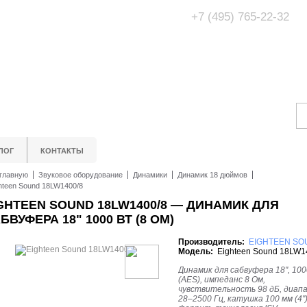
+7 (495) 765-22-32
Адрес Офис/Шоур
МО, г. Одинцово,
ЛОГ
КОНТАКТЫ
главную
Звуковое оборудование
Динамики
Динамик 18 дюймов
hteen Sound 18LW1400/8
GHTEEN SOUND 18LW1400/8 — ДИНАМИК ДЛЯ
БВУФЕРА 18" 1000 ВТ (8 ОМ)
Производитель:
EIGHTEEN SO
Модель:
Eighteen Sound 18LW1
Динамик для сабвуфера 18", 10
(AES), импеданс 8 Ом,
чувствительность 98 дБ, диап
28–2500 Гц, катушка 100 мм (4")