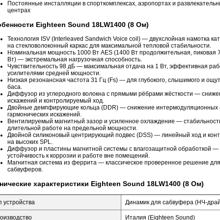
Постоянные инсталляции в спорткомплексах, аэропортах и развлекатель
центрах
бенности Eighteen Sound 18LW1400 (8 Ом)
Технология ISV (Interleaved Sandwich Voice coil) — двухслойная намотка ка
на стекловолоконный каркас для максимальной тепловой стабильности.
Номинальная мощность 1000 Вт AES (1400 Вт продолжительная, пиковая 
Вт) — экстремальная нагрузочная способность.
Чувствительность 98 дБ — максимальная отдача на 1 Вт, эффективная раб
усилителями средней мощности.
Низкая резонансная частота 31 Гц (Fs) — для глубокого, слышимого и ощу
баса.
Диффузор из углеродного волокна с прямыми рёбрами жёсткости — сниже
искажений и контролируемый ход.
Двойные демпфирующие кольца (DDR) — снижение интермодуляционных 
гармонических искажений.
Вентилируемый магнитный зазор и усиленное охлаждение — стабильност
длительной работе на предельной мощности.
Двойной силиконовый центрирующий подвес (DSS) — линейный ход и кон
на высоких SPL.
Диффузор и пластины магнитной системы с влагозащитной обработкой —
устойчивость к коррозии и работе вне помещений.
Магнитная система из феррита — классическое проверенное решение для
сабвуферов.
нические характеристики Eighteen Sound 18LW1400 (8 Ом)
п устройства
Динамик для сабвуфера (НЧ-дра
оизводство
Италия (Eighteen Sound)