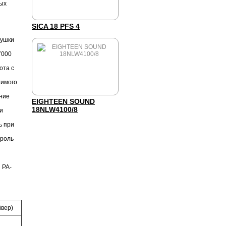
ных
SICA 18 PFS 4
тушки
7000
ота с
тимого
ние
EIGHTEEN SOUND
18NLW4100/8
и
ь при
троль
 PA-
йвер)