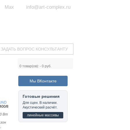
Max
info@art-complex.ru
ум:
 ул. Южная, д.8А, БЦ, офис №326
с 9 до 19 ч.
(Пн-Пт)
ЗАДАТЬ ВОПРОС КОНСУЛЬТАНТУ
0
товар(ов): -
0 руб.
Мы ВКонтакте
Готовые решения
UND
Для сцен. В наличии.
400/8
Акустический расчёт.
00 Вт
линейные массивы
азон
,