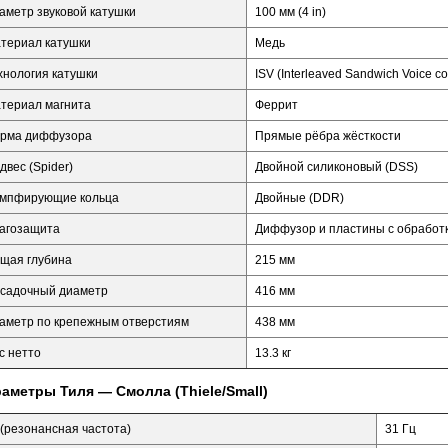
аметр звуковой катушки
100 мм (4 in)
териал катушки
Медь
хнология катушки
ISV (Interleaved Sandwich Voice coi
териал магнита
Феррит
рма диффузора
Прямые рёбра жёсткости
двес (Spider)
Двойной силиконовый (DSS)
мпфирующие кольца
Двойные (DDR)
агозащита
Диффузор и пластины с обработ
щая глубина
215 мм
садочный диаметр
416 мм
аметр по крепежным отверстиям
438 мм
с нетто
13.3 кг
аметры Тиля — Смолла (Thiele/Small)
 (резонансная частота)
31 Гц