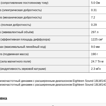
 (сопротивление постоянному току)
5.0 Ом
s (электрическая добротность)
0.31
s (механическая добротность)
7.2
s (полная добротность)
0.29
s (эквивалентный объём)
297 л
 (эффективная площадь диффузора)
1225 см²
ax (максимальный линейный ход)
9.0 мм
s (подвижная масса)
190 г
 (сила магнитного поля)
24.7 Тл·м
 (индуктивность звуковой катушки)
2.3 мГн
явка