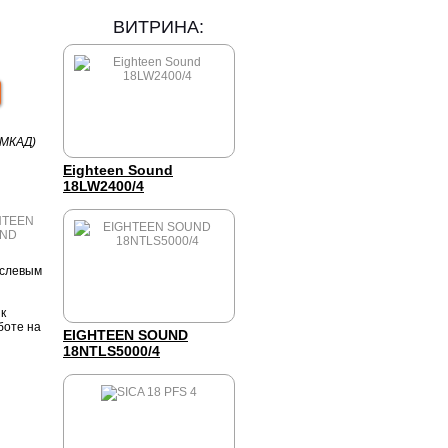
ВИТРИНА:
 МКАД)
Eighteen Sound
18LW2400/4
аслевым
к
боте на
EIGHTEEN SOUND
18NTLS5000/4