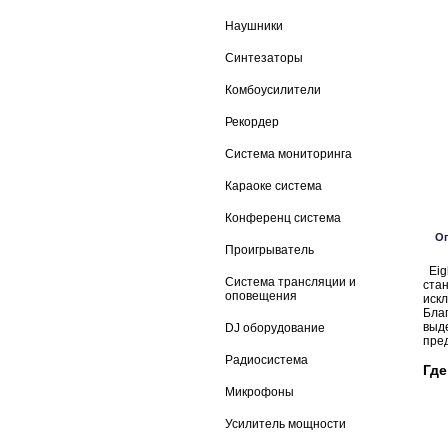
Наушники
Синтезаторы
Комбоусилители
Рекордер
Система мониторинга
Караоке система
Конференц система
О
Проигрыватель
Eig
Система трансляции и
ста
оповещения
искл
Бла
выд
DJ оборудование
пре
Радиосистема
Где
Микрофоны
Усилитель мощности