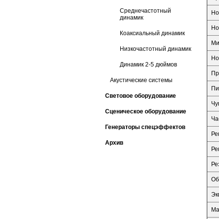
Среднечастотный
Но
динамик
Но
Коаксиальный динамик
Ми
Низкочастотный динамик
Но
Динамик 2-5 дюймов
Пр
Акустические системы
Пи
Световое оборудование
Чу
Сценическое оборудование
Ча
Генераторы спецэффектов
Ре
Архив
Ре
Ре
Об
Эк
Ма