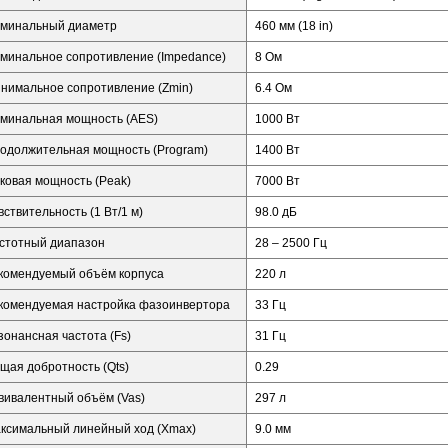
минальный диаметр
460 мм (18 in)
минальное сопротивление (Impedance)
8 Ом
нимальное сопротивление (Zmin)
6.4 Ом
минальная мощность (AES)
1000 Вт
одолжительная мощность (Program)
1400 Вт
ковая мощность (Peak)
7000 Вт
вствительность (1 Вт/1 м)
98.0 дБ
стотный диапазон
28 – 2500 Гц
комендуемый объём корпуса
220 л
комендуемая настройка фазоинвертора
33 Гц
зонансная частота (Fs)
31 Гц
щая добротность (Qts)
0.29
вивалентный объём (Vas)
297 л
ксимальный линейный ход (Xmax)
9.0 мм