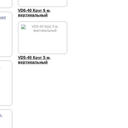
VD6-40 Круг 6 м,
вертикальный
кая
VD5-40 Круг 5 м,
вертикальный
.
р.