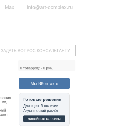
Max
info@art-complex.ru
ум:
 ул. Южная, д.8А, БЦ, офис №326
с 9 до 19 ч.
(Пн-Пт)
ЗАДАТЬ ВОПРОС КОНСУЛЬТАНТУ
0
товар(ов): -
0 руб.
Мы ВКонтакте
ования
Готовые решения
 мм,
Для сцен. В наличии.
ный
Акустический расчёт.
цвет
линейные массивы