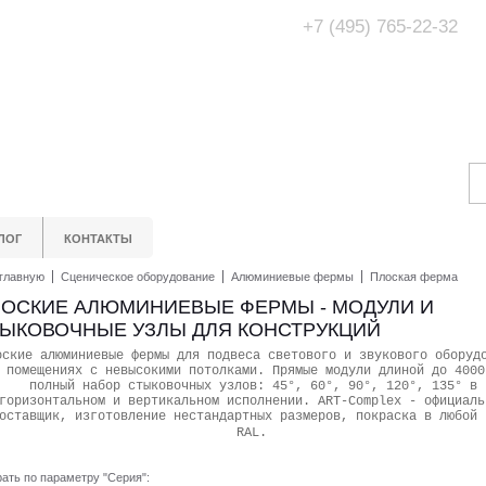
+7 (495) 765-22-32
Адрес Офис/Шоур
МО, г. Одинцово,
ЛОГ
КОНТАКТЫ
главную
Сценическое оборудование
Алюминиевые фермы
Плоская ферма
ОСКИЕ АЛЮМИНИЕВЫЕ ФЕРМЫ - МОДУЛИ И
ЫКОВОЧНЫЕ УЗЛЫ ДЛЯ КОНСТРУКЦИЙ
оские алюминиевые фермы для подвеса светового и звукового оборуд
 помещениях с невысокими потолками. Прямые модули длиной до 4000
полный набор стыковочных узлов: 45°, 60°, 90°, 120°, 135° в
горизонтальном и вертикальном исполнении. ART-Complex - официаль
оставщик, изготовление нестандартных размеров, покраска в любой 
RAL.
ать по параметру "Серия":