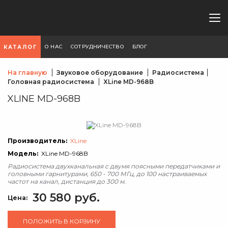
О НАС
СОТРУДНИЧЕСТВО
БЛОГ
КАТАЛОГ
На главную
Звуковое оборудование
Радиосистема
Головная радиосистема
XLine MD-968B
XLINE MD-968B
Производитель:
XLine
Модель:
XLine MD-968B
Радиосистема двухканальная c двумя поясными передатчиками и
головными гарнитурами, 650 - 700 МГц, до 100 настраиваемых
частот на канал, дистанция до 300 м.
30 580 руб.
Цена:
ПОЛОЖИТЬ В КОРЗИНУ