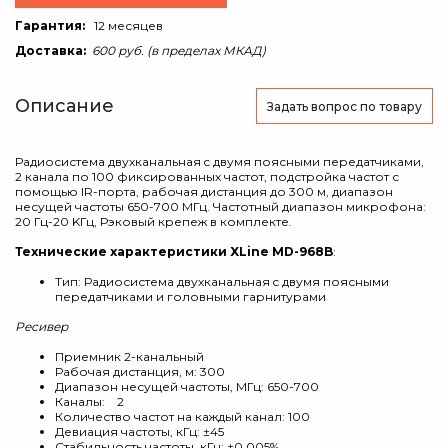
Гарантия:
12 месяцев
Доставка:
600 руб. (в пределах МКАД)
Описание
Задать вопрос
по товару
Радиосистема двухканальная c двумя поясными передатчиками,
2 канала по 100 фиксированных частот, подстройка частот с
помощью IR-порта, рабочая дистанция до 300 м, диапазон
несущей частоты 650-700 МГц. Частотный диапазон микрофона:
20 Гц-20 KГц, Рэковый крепеж в комплекте.
Технические характеристики XLine MD-968B
:
Тип: Радиосистема двухканальная c двумя поясными
передатчиками и головными гарнитурами
Ресивер
Приемник 2-канальный
Рабочая дистанция, м: 300
Диапазон несущей частоты, МГц: 650-700
Каналы: 2
Количество частот на каждый канал: 100
Девиация частоты, кГц: ±45
Стабильность частоты, кГц: ±0.005%