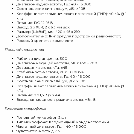
Диапазон аудиочастоты, Гц.: 40 - 16 000
Соотношение сигнал/шум, дБ: ＞108
Коэффициент гармонических искажений (THD): <0.4% @ 1
кГц
Питание: DC-12-16 В
Выход: 2 х XLR; 2 x 6.3 мм jack
Размер (ШхВхГ), мм: 420 x 45 x 210
Дополнительно: IR-порт для подстройки радиочастот;
Рэковый крепеж в комплекте
Поясной передатчик
Рабочая дистанция, м: 300
Диапазон несущей частоты, МГц: 650 - 700
Девиация частоты, кГц: ±45
Стабильность частоты, кГц: ±0.005%
Диапазон аудиочастоты, Гц: 40 - 16 000
Соотношение сигнал/шум, дБ: ＞108
Коэффициент гармонических искажений (THD): <0.4% @ 1
кГц
Питание: 2 х 1,5 В (2 х АА)
Выходная мощность радиочастоты, мВт: 8
Головные микрофоны
Головной микрофон 2 шт
Тип микрофона: Кардиоидный конденсаторный
Частотный диапазон, Гц: 40 - 16 000
Чувствительность, дБ: 5