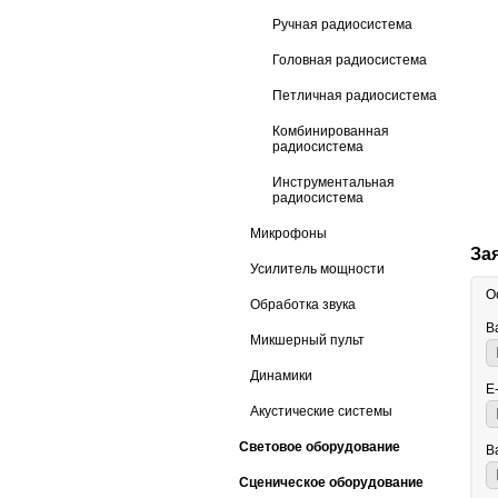
Ручная радиосистема
Головная радиосистема
Петличная радиосистема
Комбинированная
радиосистема
Инструментальная
радиосистема
Микрофоны
За
Усилитель мощности
О
Обработка звука
В
Микшерный пульт
Динамики
E
Акустические системы
Световое оборудование
В
Сценическое оборудование