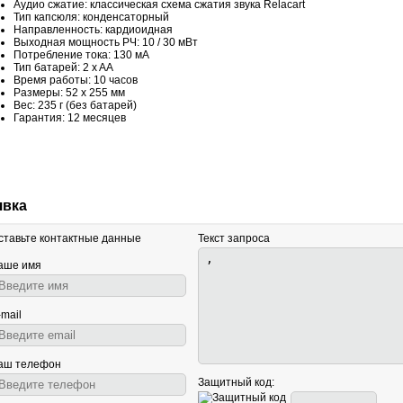
Аудио сжатие: классическая схема сжатия звука Relacart
Тип капсюля: конденсаторный
Направленность: кардиоидная
Выходная мощность РЧ: 10 / 30 мВт
Потребление тока: 130 мА
Тип батарей: 2 x AA
Время работы: 10 часов
Размеры: 52 x 255 мм
Вес: 235 г (без батарей)
Гарантия: 12 месяцев
явка
ставьте контактные данные
Текст запроса
аше имя
-mail
аш телефон
Защитный код: