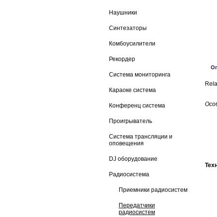
Наушники
Синтезаторы
Комбоусилители
Рекордер
О
Система мониторинга
Rel
Караоке система
Осо
Конференц система
Проигрыватель
Система трансляции и
оповещения
DJ оборудование
Тех
Радиосистема
Приемники радиосистем
Передатчики
радиосистем