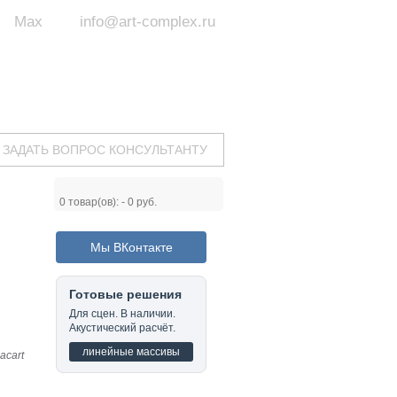
Max
info@art-complex.ru
ум:
 ул. Южная, д.8А, БЦ, офис №326
с 9 до 19 ч.
(Пн-Пт)
ЗАДАТЬ ВОПРОС КОНСУЛЬТАНТУ
0
товар(ов): -
0 руб.
Мы ВКонтакте
Готовые решения
Для сцен. В наличии.
Акустический расчёт.
линейные массивы
acart