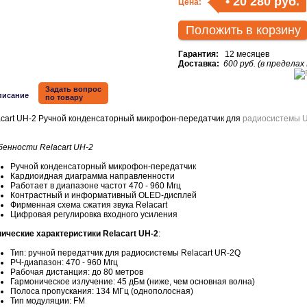
•
20 280 руб.
Цена:
Положить в корзину
Гарантия:
12 месяцев
Доставка:
600 руб. (в пределах
Задать вопрос
писание
по товару
acart UH-2 Ручной конденсаторный микрофон-передатчик для
радиосистемы 
бенности Relacart UH-2
Ручной конденсаторный микрофон-передатчик
Кардиоидная диаграмма направленности
Работает в диапазоне частот 470 - 960 Мгц
Контрастный и информативный OLED-дисплей
Фирменная схема сжатия звука Relacart
Цифровая регулировка входного усиления
нические характеристики Relacart UH-2
:
Тип: ручной передатчик для радиосистемы Relacart UR-2Q
РЧ-диапазон: 470 - 960 Мгц
Рабочая дистанция: до 80 метров
Гармоническое излучение: 45 дБм (ниже, чем основная волна)
Полоса пропускания: 134 МГц (однополосная)
Тип модуляции: FM