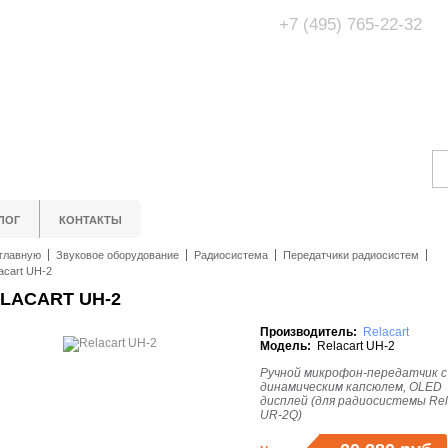
+7 (495) 765-22-32
Адрес Офис/Шоур
МО, г. Одинцово,
ЛОГ
КОНТАКТЫ
главную
Звуковое оборудование
Радиосистема
Передатчики радиосистем
acart UH-2
LACART UH-2
Производитель:
Relacart
Модель:
Relacart UH-2
Ручной микрофон-передатчик с
динамическим капсюлем, OLED
дисплей (для радиосистемы Rel
UR-2Q)