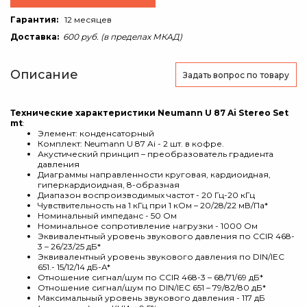
Гарантия:
12 месяцев
Доставка:
600 руб. (в пределах МКАД)
Описание
Задать вопрос
по товару
Технические характеристики Neumann U 87 Ai Stereo Set
mt
:
Элемент: конденсаторный
Комплект: Neumann U 87 Ai - 2 шт. в кофре.
Акустический принцип – преобразователь градиента
давления
Диаграммы направленности круговая, кардиоидная,
гиперкардиоидная, 8-образная
Диапазон воспроизводимых частот - 20 Гц-20 кГц
Чувствительность на 1 кГц при 1 кОм – 20/28/22 мВ/Па*
Номинальный импеданс - 50 Ом
Номинальное сопротивление нагрузки - 1000 Ом
Эквивалентный уровень звукового давления по CCIR 468-
3 – 26/23/25 дБ*
Эквивалентный уровень звукового давления по DIN/IEC
651.- 15/12/14 дБ-A*
Отношение сигнал/шум по CCIR 468-3 – 68/71/69 дБ*
Отношение сигнал/шум по DIN/IEC 651 – 79/82/80 дБ*
Максимальный уровень звукового давления - 117 дБ