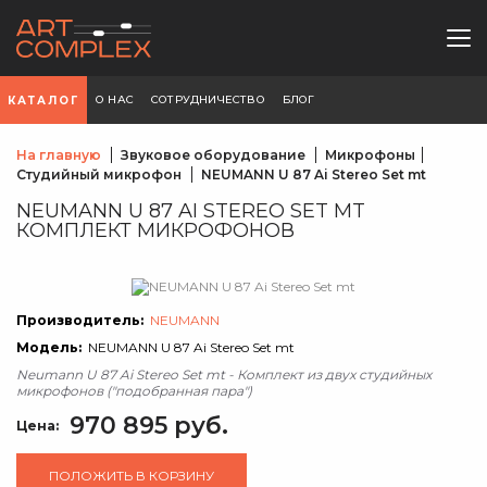
О НАС
СОТРУДНИЧЕСТВО
БЛОГ
КАТАЛОГ
На главную
Звуковое оборудование
Микрофоны
Студийный микрофон
NEUMANN U 87 Ai Stereo Set mt
NEUMANN U 87 AI STEREO SET MT
КОМПЛЕКТ МИКРОФОНОВ
Производитель:
NEUMANN
Модель:
NEUMANN U 87 Ai Stereo Set mt
Neumann U 87 Ai Stereo Set mt - Комплект из двух студийных
микрофонов ("подобранная пара")
970 895 руб.
Цена:
ПОЛОЖИТЬ В КОРЗИНУ