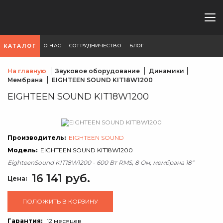
О НАС
СОТРУДНИЧЕСТВО
БЛОГ
КАТАЛОГ
На главную
Звуковое оборудование
Динамики
Мембрана
EIGHTEEN SOUND KIT18W1200
EIGHTEEN SOUND KIT18W1200
Производитель:
EIGHTEEN SOUND
Модель:
EIGHTEEN SOUND KIT18W1200
EighteenSound KIT18W1200 - 600 Вт RMS, 8 Ом, мембрана 18"
16 141 руб.
Цена:
ПОЛОЖИТЬ В КОРЗИНУ
Гарантия:
12 месяцев