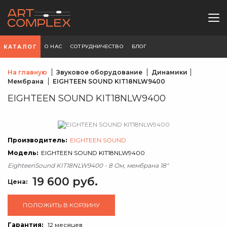
О НАС
СОТРУДНИЧЕСТВО
БЛОГ
КАТАЛОГ
На главную
Звуковое оборудование
Динамики
Мембрана
EIGHTEEN SOUND KIT18NLW9400
EIGHTEEN SOUND KIT18NLW9400
Производитель:
EIGHTEEN SOUND
Модель:
EIGHTEEN SOUND KIT18NLW9400
EighteenSound KIT18NLW9400 - 8 Ом, мембрана 18"
19 600 руб.
Цена:
ПОЛОЖИТЬ В КОРЗИНУ
Гарантия:
12 месяцев