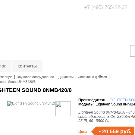
+7 (495) 765-22-32
Адрес Офис/Шоур
МО, г. Одинцово,
ЛОГ
КОНТАКТЫ
главную
Звуковое оборудование
Динамики
Динамик 8 дюймов
hteen Sound 8NMB420/8
GHTEEN SOUND 8NMB420/8
Производитель:
EIGHTEEN SO
Модель:
Eighteen Sound 8NMB4
Eighteen Sound 8NMB420/8 - 8" 
среднебасовый, 8 Ом, 280 Вт A
95dB, 60...5500 Гц.
•
20 559 руб.
Цена: