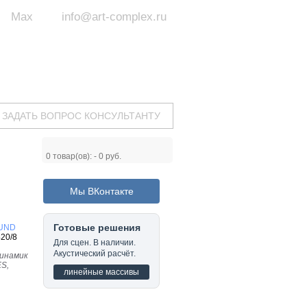
Max
info@art-complex.ru
ум:
 ул. Южная, д.8А, БЦ, офис №326
с 9 до 19 ч.
(Пн-Пт)
ЗАДАТЬ ВОПРОС КОНСУЛЬТАНТУ
0
товар(ов): -
0 руб.
Мы ВКонтакте
Готовые решения
UND
20/8
Для сцен. В наличии.
Акустический расчёт.
динамик
ES,
линейные массивы