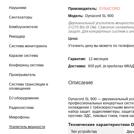
Наушники
Производитель:
DYNACORD
Модель:
Dynacord SL 900
Синтезаторы
Двухканальный усилитель мощности, C
Комбоусилители
2×270 Вт (8 Ом). Сквозное охлажде
защит. Для концертных систем и инс
Рекордер
Цена:
Уточнить цену вы можете по телефо
Система мониторинга
Караоке система
Гарантия:
12 месяцев
Конференц система
Доставка:
600 руб. (в пределах МКАД
Проигрыватель
Описание
Система трансляции и
оповещения
DJ оборудование
Dynacord SL 900 — двухканальный ус
профессиональных концертных систе
охлаждение с трёхскоростными вент
Радиосистема
набор защит: аудиолимитеры, защита 
противо-ЭДС, пиковых токов, токов за
Микрофоны
Технические характеристики D
Усилитель мощности
Тип устройства
Дву