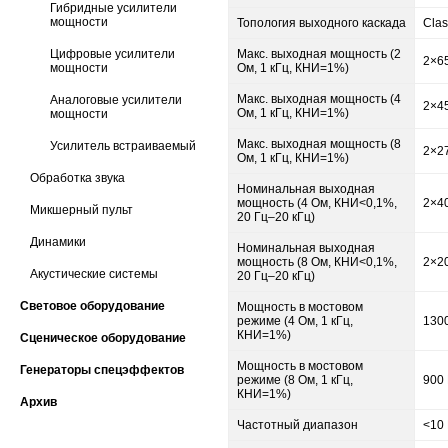
Гибридные усилители
мощности
Топология выходного каскада
Clas
Цифровые усилители
Макс. выходная мощность (2
2×6
мощности
Ом, 1 кГц, КНИ=1%)
Макс. выходная мощность (4
Аналоговые усилители
2×4
Ом, 1 кГц, КНИ=1%)
мощности
Макс. выходная мощность (8
Усилитель встраиваемый
2×2
Ом, 1 кГц, КНИ=1%)
Обработка звука
Номинальная выходная
мощность (4 Ом, КНИ<0,1%,
2×4
Микшерный пульт
20 Гц–20 кГц)
Динамики
Номинальная выходная
мощность (8 Ом, КНИ<0,1%,
2×2
Акустические системы
20 Гц–20 кГц)
Световое оборудование
Мощность в мостовом
режиме (4 Ом, 1 кГц,
130
КНИ=1%)
Сценическое оборудование
Мощность в мостовом
Генераторы спецэффектов
режиме (8 Ом, 1 кГц,
900
КНИ=1%)
Архив
Частотный диапазон
<10 