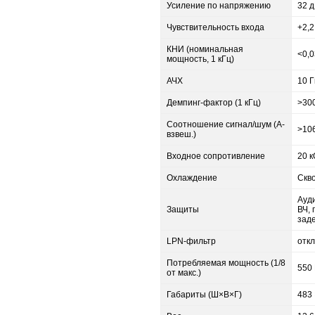
Усиление по напряжению
32 
Чувствительность входа
+2,2
КНИ (номинальная
<0,
мощность, 1 кГц)
АЧХ
10 Г
Демпинг-фактор (1 кГц)
>30
Соотношение сигнал/шум (А-
>10
взвеш.)
Входное сопротивление
20 
Охлаждение
Скв
Ауд
Защиты
ВЧ, 
зад
LPN-фильтр
отк
Потребляемая мощность (1/8
550
от макс.)
Габариты (Ш×В×Г)
483 