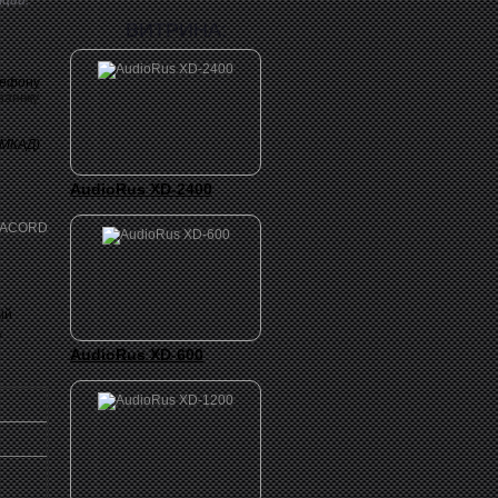
ций.
ВИТРИНА:
лефону
заявку
 МКАД)
AudioRus XD-2400
ый
,
AudioRus XD-600