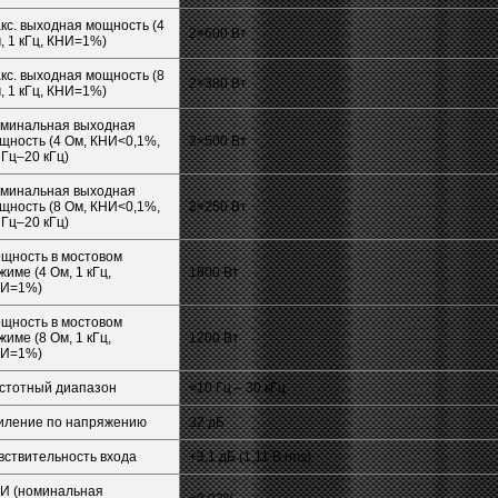
кс. выходная мощность (4
2×600 Вт
, 1 кГц, КНИ=1%)
кс. выходная мощность (8
2×380 Вт
, 1 кГц, КНИ=1%)
минальная выходная
щность (4 Ом, КНИ<0,1%,
2×500 Вт
 Гц–20 кГц)
минальная выходная
щность (8 Ом, КНИ<0,1%,
2×250 Вт
 Гц–20 кГц)
щность в мостовом
жиме (4 Ом, 1 кГц,
1800 Вт
И=1%)
щность в мостовом
жиме (8 Ом, 1 кГц,
1200 Вт
И=1%)
стотный диапазон
<10 Гц – 30 кГц
иление по напряжению
32 дБ
вствительность входа
+3,1 дБ (1,11 В rms)
И (номинальная