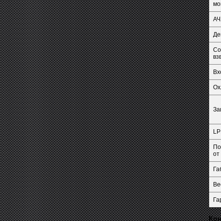
мо
АЧ
Де
Со
вз
Вх
Ох
За
LP
По
от
Га
Ве
Га
Кон