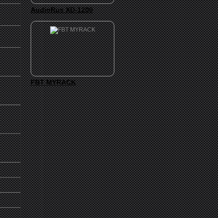
AudioRus XD-1200
FBT MYRACK