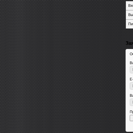
Вх
Вы
Пи
За
О
В
E
В
П