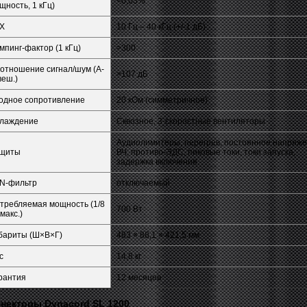
<0,03%
щность, 1 кГц)
Х
10 Гц – 40 кГц (+/-1 дБ)
мпинг-фактор (1 кГц)
>300
отношение сигнал/шум (А-
>107 дБ
веш.)
одное сопротивление
20 кОм (симметричное)
лаждение
Сквозное, 3-скоростные вентиляторы
Аудиолимитеры, перегрев, постоянное напряже
щиты
ВЧ, противо-ЭДС, пиковые токи, токи запуска,
задержка включения
N-фильтр
отключаемый
требляемая мощность (1/8
700 Вт
 макс.)
бариты (Ш×В×Г)
483 × 88,1 × 421,5 мм
с
14,8 кг
рантия
12 месяцев
некторы Dynacord SL 1200