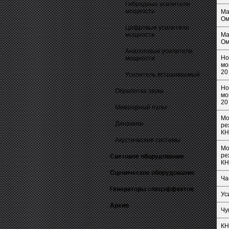
Гибридные усилители
мощности
Ма
Ом
Цифровые усилители
мощности
Ма
Ом
Аналоговые усилители
Но
мощности
мо
20
Усилитель встраиваемый
Но
Обработка звука
мо
20
Микшерный пульт
Мо
Динамики
ре
КН
Акустические системы
Мо
ре
Световое оборудование
КН
Сценическое оборудование
Ча
Генераторы спецэффектов
Ус
Архив
Чу
КН