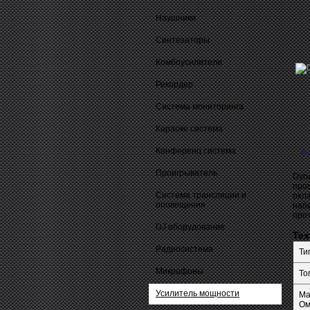
Наушники
Синтезаторы
Комбоусилители
Рекордер
Система мониторинга
Караоке система
Конференц система
О
Проигрыватель
Dyn
про
Система трансляции и
охл
оповещения
набо
прот
DJ оборудование
Тех
Радиосистема
Ти
Микрофоны
То
Усилитель мощности
Ма
Ом