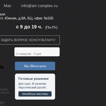
Max
info@art-complex.ru
ум:
 ул. Южная, д.8А, БЦ, офис №326
с 9 до 19 ч.
(Пн-Пт)
ЗАДАТЬ ВОПРОС КОНСУЛЬТАНТУ
0
товар(ов): -
0 руб.
Мы ВКонтакте
ЛЬ
Готовые решения
Для сцен. В наличии.
Акустический расчёт.
ности,
0 Вт (4
линейные массивы
-
Для