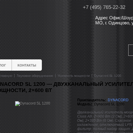
+7 (495) 765-22-32
Адрес Офис/Шоур
МО, г. Одинцово,
ЛОГ
КОНТАКТЫ
главную
Звуковое оборудование
Усилитель мощности
Dynacord SL 1200
NACORD SL 1200 — ДВУХКАНАЛЬНЫЙ УСИЛИТЕ
ЩНОСТИ, 2×600 ВТ
Производитель:
DYNACORD
Модель:
Dynacord SL 1200
Двухканальный усилитель мощ
Class AB, 2×900 Вт (2 Ом), 2×60
Ом), 2×380 Вт (8 Ом). Сквозное
охлаждение, отключаемый LPN
фильтр, полный набор защит. 