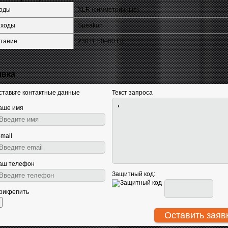
оды
XLR (симметричные)
ходы
Speakon
тание
230 В, 50–60 Гц
явка
ставьте контактные данные
Текст запроса
аше имя
-mail
аш телефон
Защитный код:
рикрепить