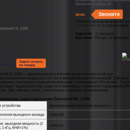
концертных систем и инсталля
Монтаж в стойку 19".
Звоните
Цена:
Уточнить цену вы можете по те
+7 (495) 765-22-32
или оставьте
Гарантия:
12 месяцев
Доставка:
600 руб. (в пределах
Задать вопрос
писание
по товару
acord SL 1200 — двухканальный усилитель мощности класса AB для
фессиональных концертных систем и фиксированных инсталляций. Сквозное
аждение с трёхскоростными вентиляторами, отключаемый LPN-фильтр. Полн
р защит: аудиолимитеры, защита от перегрева, постоянного напряжения, ВЧ
иво-ЭДС, пиковых токов, токов запуска, задержка при включении.
нические характеристики Dynacord SL 1200
п устройства
Двухканальный усилитель мощности
пология выходного каскада
Class AB
кс. выходная мощность (2
2×900 Вт
, 1 кГц, КНИ=1%)