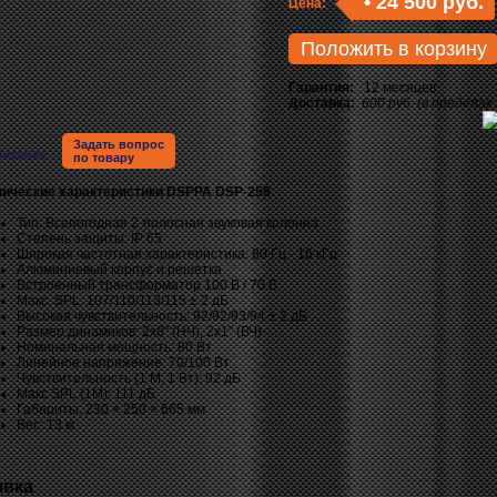
•
24 500 руб.
Цена:
Положить в корзину
Гарантия:
12 месяцев
Доставка:
600 руб. (в пределах
Задать вопрос
писание
по товару
нические характеристики DSPPA DSP-258:
Тип: Всепогодная 2-полосная звуковая колонна
Степень защиты: IP 65
Широкая частотная характеристика: 80 Гц - 16 кГц
Алюминиевый корпус и решетка
Встроенный трансформатор 100 В / 70 В
Макс. SPL: 107/110/113/115 ± 2 дБ
Высокая чувствительность: 92/92/93/94 ± 2 дБ
Размер динамиков: 2x8" (НЧ), 2х1" (ВЧ)
Номинальная мощность: 80 Вт
Линейное напряжение: 70/100 Вт
Чувствительность (1 М, 1 Вт): 92 дБ
Макс SPL (1M): 111 дБ
Габариты: 230 × 250 × 665 мм
Вес: 13 кг
явка