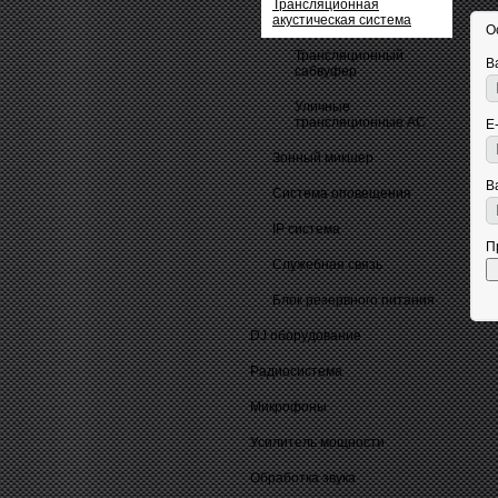
Трансляционная
акустическая система
О
Трансляционный
В
сабвуфер
Уличные
трансляционные АС
E
Зонный микшер
В
Система оповещения
IP система
П
Cлужебная связь
Блок резервного питания
DJ оборудование
Радиосистема
Микрофоны
Усилитель мощности
Обработка звука