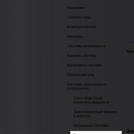
Наушники
Синтезаторы
Комбоусилители
Рекордер
О
Система мониторинга
Тех
Караоке система
Конференц система
Проигрыватель
Система трансляции и
оповещения
Трансляционный
усилитель мощности
Трансляционный микшер-
усилитель
Матричные системы
За