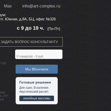
Max
info@art-complex.ru
ум:
 ул. Южная, д.8А, БЦ, офис №326
с 9 до 19 ч.
(Пн-Пт)
ЗАДАТЬ ВОПРОС КОНСУЛЬТАНТУ
0
товар(ов): -
0 руб.
-258
Мы ВКонтакте
Готовые решения
Для сцен. В наличии.
Акустический расчёт.
овая
к 2х8"
линейные массивы
вет