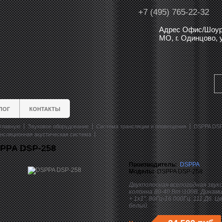
+7 (495) 765-22-32
Адрес Офис/Шоур
МО, г. Одинцово,
ЛОГ
КОНТАКТЫ
главную
Звуковое оборудование
Система трансляции и оповещения
DSPPA DSP
нсляционная акустическая система
PPA DSP-258
Производитель:
DSPPA
Модель:
DSPPA DSP-258
Двухполосная всепогодная звук
колонна 80-40 Вт \100В. Динами
+ 1х1". 80Гц-16 000Гц. 111 Дб. Ц
белый.