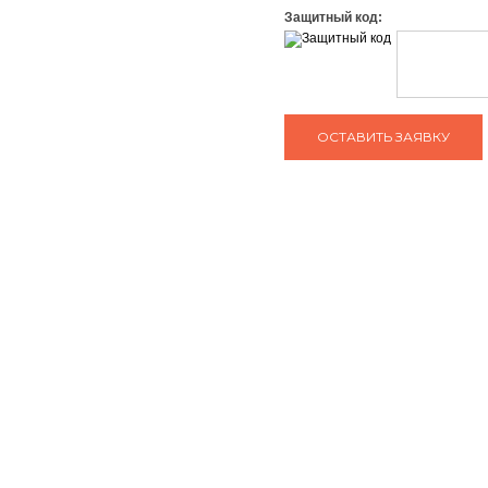
Защитный код:
ЗАДАТЬ ВОПРОС КОНСУЛЬТАНТУ
тел: +7 (495) 765-22-32
О нас
Сотрудничество
e-mail:
info@art-complex.ru
Гарантия
Политика
конфиденциальнос
Вакансии