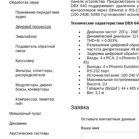
панели устройства. Предусмотрена с
Обработка звука
DBX 640 поддерживает удаленное 
контроллеров через Ethernet и RS-
Приемники-передатчики
(100-240В, 50/60 Гц) позволяет испо
аудио
Технические характеристики DBX 64
Звуковой процессор
Диапазон частот: 20Гц - 20кГц
Динамический диапазон: 113
Эквалайзер
THD+N: < 0.003%
Разрешение цифровой обрабо
Подавитель обратной
Частота дискретизации: 48 к
связи
Задержка цифровой обработки
Входы: 4 x RCA, 2 x Phoenix Eu
Кроссовер
45)
Выходы: 4 x Phoenix Eurobloc
Фильтры, сплиттеры,
RS-232 порт
распределители
Источник питания: 100-240 V 
Максимальная потребляемая 
Высота: 1U
Модуляторы, директ-
Габариты (ВхШхГ): 44 x 485 x
боксы, конверторы
Вес: 3,1 кг
Компрессор, лимитер,
гейт
Заявка
Микшерный пульт
Оставьте контактные данные
Динамики
Ваше имя
Акустические системы