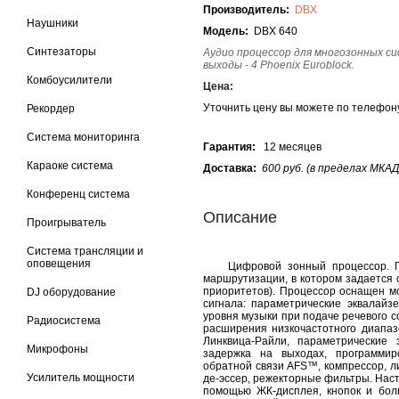
Производитель:
DBX
Наушники
Модель:
DBX 640
Синтезаторы
Аудио процессор для многозонных сист
выходы - 4 Phoenix Euroblock.
Комбоусилители
Цена:
Уточнить цену вы можете по телефо
Рекордер
Система мониторинга
Гарантия:
12 месяцев
Караоке система
Доставка:
600 руб. (в пределах МКАД
Конференц система
Описание
Проигрыватель
Система трансляции и
оповещения
Цифровой зонный процессор. Гл
маршрутизации, в котором задается 
приоритетов). Процессор оснащен 
DJ оборудование
сигнала: параметрические эквалайз
уровня музыки при подаче речевого 
Радиосистема
расширения низкочастотного диапаз
Линквица-Райли, параметрические
Микрофоны
задержка на выходах, программир
обратной связи AFS™, компрессор, ли
Усилитель мощности
де-эссер, режекторные фильтры. Нас
помощью ЖК-дисплея, кнопок и бол