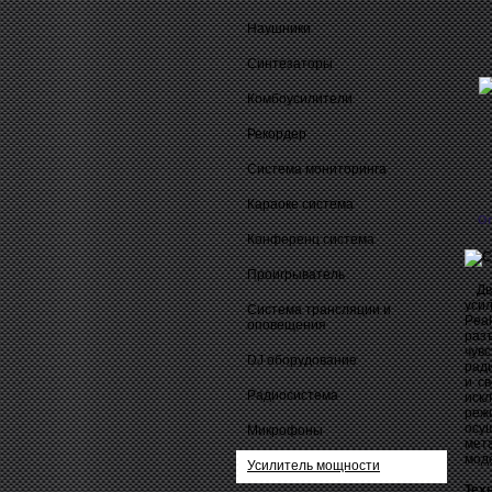
Наушники
Синтезаторы
Комбоусилители
Рекордер
Система мониторинга
Караоке система
О
Конференц система
Проигрыватель
Дву
уси
Система трансляции и
Pea
оповещения
раз
чувс
DJ оборудование
рад
и с
Радиосистема
иск
реж
осу
Микрофоны
мет
моде
Усилитель мощности
Тех