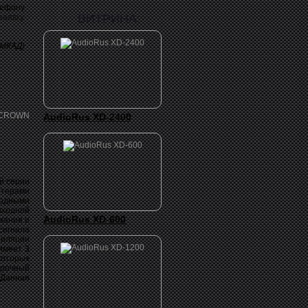
лефону
ВИТРИНА:
заявку
 МКАД)
AudioRus XD-2400
й серии
итерами
одными
ходной
AudioRus XD-600
кания и
сигнала
тиляции
имеет 3
оторых
рочный
Данная