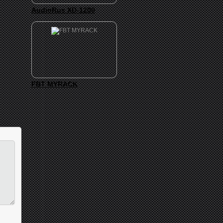
AudioRus XD-1200
FBT MYRACK