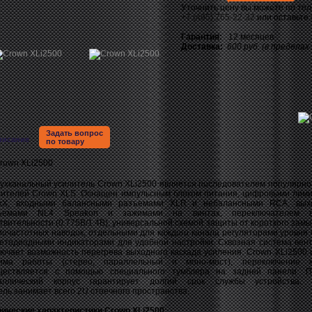
Уточнить цену вы можете по те
+7 (495) 765-22-32
или оставьте
Гарантия:
12 месяцев
Доставка:
600 руб. (в пределах
Задать вопрос
писание
по товару
хканальный усилитель Crown XLi2500 является последователем популярно
лителей Crown XLS. Оснащен импульсным блоком питания, цифровыми лим
kX, входными балансными разъемами XLR и небалансными RCA, вых
ъемами NL4 Speakon и зажимами на винтах, переключателем в
твительности (0.775В/1.4В), универсальной схемой защиты от короткого замы
иочастотных наводок, отдельными для каждого канала регуляторами уровня 
ветодиодными индикаторами для удобной настройки. Сквозная система вен
лючает возможность перегрева выходного каскада усиления. Crown XLi2500 
има работы (стерео, параллельный и моно-мост), переключение к
ществляется с помощью специального тумблера на задней панели. П
аллический корпус гарантирует долгий срок службы устройства. 
ль занимает всего 2U стоечного пространства.
нические характеристики Crown XLi2500: