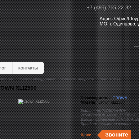
+7 (495) 765-22-32
Адрес Офис/Шоур
МО, г. Одинцово,
ЛОГ
КОНТАКТЫ
главную
Звуковое оборудование
Усилитель мощности
Crown XLi2500
OWN XLI2500
Производитель:
CROWN
Модель:
Crown XLi2500
Усилитель 2x750Вт/4Ом,
2x500Вт/8Ом. Мост: 1500Вт/8О
Входы - балансные XLR/ RCA. В
Speakon/ зажимы на винтах.
Звоните
Цена: