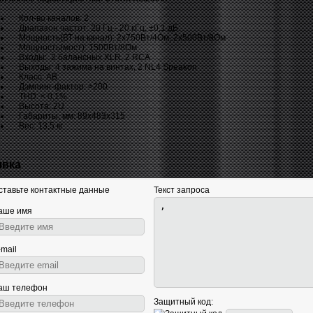
Кол-во каналов: 2
Диапазон частот: 20 Гц - 20 кГц, ±0,1 дБ
Мощность(ВТ на канал): 2х750Вт/4Ом, 2х500Вт/8Ом
Мощность(мост): 1500Вт/8Ом
Входы: 2 балансных XLR, 2 RCA
Выходы: 4 зажима на винтах, 2 NL4 Speakon
Класс: АВ
Дэмпинг-фактор: >200
THD: < 0,1%
Высота: 2U
Габариты, мм: 89х483х315
Вес: 13,5 кг
явка
ставьте контактные данные
Текст запроса
аше имя
-mail
аш телефон
Защитный код: