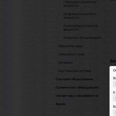
Гибридные усилители
мощности
Цифровые усилители
мощности
Аналоговые усилители
мощности
Усилитель встраиваемый
Обработка звука
Микшерный пульт
За
Динамики
О
Акустические системы
В
Световое оборудование
Сценическое оборудование
E
Генераторы спецэффектов
Архив
В