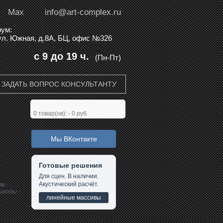
Max
info@art-complex.ru
ум:
 ул. Южная, д.8А, БЦ, офис №326
с 9 до 19 ч.
(Пн-Пт)
ЗАДАТЬ ВОПРОС КОНСУЛЬТАНТУ
0
товар(ов): -
0 руб.
Мы ВКонтакте
Готовые решения
Для сцен. В наличии.
Акустический расчёт.
м.
ыходы -
линейные массивы