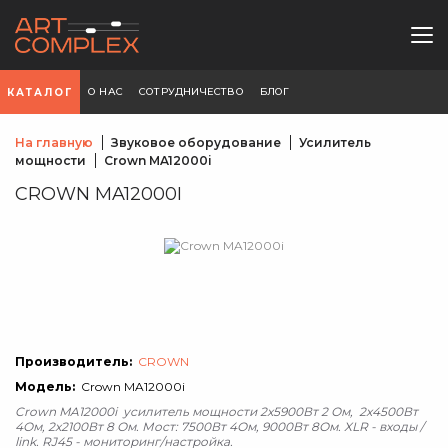
О НАС
СОТРУДНИЧЕСТВО
БЛОГ
КАТАЛОГ
На главную
Звуковое оборудование
Усилитель
мощности
Crown MA12000i
CROWN MA12000I
Производитель:
CROWN
Модель:
Crown MA12000i
Crown MA12000i усилитель мощности 2х5900Вт 2 Ом, 2х4500Вт
4Ом, 2х2100Вт 8 Ом. Мост: 7500Вт 4Ом, 9000Вт 8Ом. XLR - входы /
link. RJ45 - мониторинг/настройка.