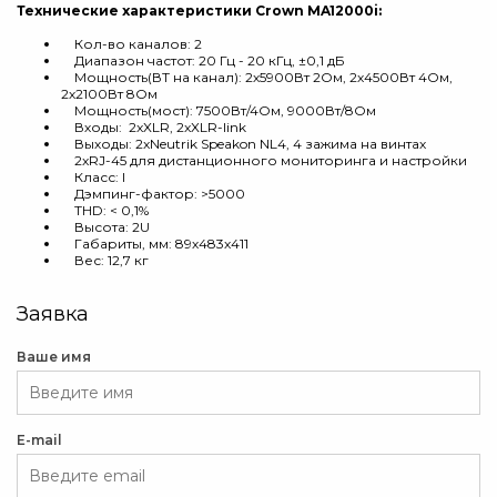
Технические характеристики Crown MA12000i:
Кол-во каналов: 2
Диапазон частот: 20 Гц - 20 кГц, ±0,1 дБ
Мощность(ВТ на канал): 2х5900Вт 2Ом, 2х4500Вт 4Ом,
2х2100Вт 8Ом
Мощность(мост): 7500Вт/4Ом, 9000Вт/8Ом
Входы: 2xXLR, 2xXLR-link
Выходы: 2xNeutrik Speakon NL4, 4 зажима на винтах
2xRJ-45 для дистанционного мониторинга и настройки
Класс: I
Дэмпинг-фактор: >5000
THD: < 0,1%
Высота: 2U
Габариты, мм: 89х483х411
Вес: 12,7 кг
Заявка
Ваше имя
E-mail