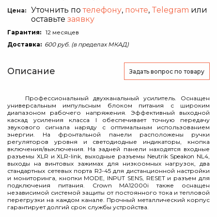
Уточнить по
телефону
,
почте
,
Telegram
или
Цена:
оставьте
заявку
Гарантия:
12 месяцев
Доставка:
600 руб. (в пределах МКАД)
Описание
Задать вопрос
по товару
Профессиональный двухканальный усилитель. Оснащен
универсальным импульсным блоком питания с широким
диапазоном рабочего напряжения. Эффективный выходной
каскад усиления класса I обеспечивает точную передачу
звукового сигнала наряду с оптимальным использованием
энергии. На фронтальной панели расположены ручки
регуляторов уровня и светодиодные индикаторы, кнопка
включения/выключения. На задней панели находятся входные
разъемы XLR и XLR-link, выходные разъемы Neutrik Speakon NL4,
выходы на винтовых зажимах для низкоомных нагрузок, два
стандартных сетевых порта RJ-45 для дистанционной настройки
и мониторинга, кнопки MODE, INPUT SENS, RESET и разъем для
подключения питания. Crown MA12000i также оснащен
независимой системой защиты от постоянного тока и тепловой
перегрузки на каждом канале. Прочный металлический корпус
гарантирует долгий срок службы устройства.