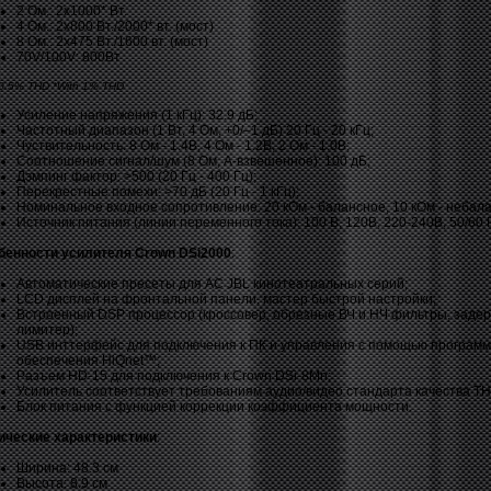
2 Ом.: 2х1000* Вт.
4 Ом.: 2х800 Вт./2000* вт. (мост)
8 Ом.: 2х475 Вт./1600 вт. (мост)
70V/100V: 800Вт
 0.5% THD *With 1% THD
Усиление напряжения (1 кГц): 32.9 дБ;
Частотный диапазон (1 Вт, 4 Ом, +0/–1 дБ) 20 Гц - 20 кГц;
Чуствительность: 8 Ом - 1.4В, 4 Ом - 1.2В, 2 Ом - 1.0В;
Соотношение сигнал/шум (8 Ом, A-взвешенное): 100 дБ;
Дэмпинг фактор: >500 (20 Гц - 400 Гц);
Перекрестные помехи: >70 дБ (20 Гц - 1 кГц);
Номинальное входное сопротивление: 20 кОм - балансное, 10 кОм - небал
Источник питания (линии переменного тока): 100 В, 120В, 220-240В, 50/60 
бенности усилителя Crown DSi2000
:
Автоматические пресеты для АС JBL кинотеатральных серий;
LCD дисплей на фронтальной панели, мастер быстрой настройки;
Встроенный DSP процессор (кроссовер, обрезные ВЧ и НЧ фильтры, задер
лимитер);
USB инттерфейс для подключения к ПК и управления с помощью программ
обеспечения HiQnet™;
Разъем HD-15 для подключения к Crown DSi-8Mn;
Усилитель соответствует требованиям аудио/видео стандарта качества T
Блок питания с функцией коррекции коэффициента мощности.
ические характеристики
:
Ширина: 48.3 см
Высота: 8.9 см