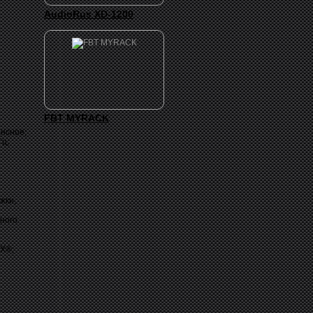
AudioRus XD-1200
FBT MYRACK
ансное;
Гц;
жки,
ного
HX®;