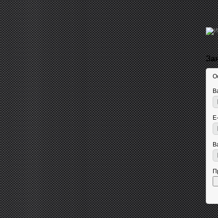
За
О
В
E
В
П