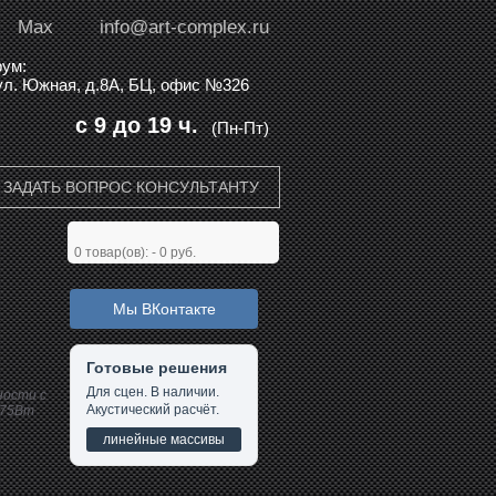
Max
info@art-complex.ru
ум:
 ул. Южная, д.8А, БЦ, офис №326
с 9 до 19 ч.
(Пн-Пт)
ЗАДАТЬ ВОПРОС КОНСУЛЬТАНТУ
0
товар(ов): -
0 руб.
Мы ВКонтакте
Готовые решения
Для сцен. В наличии.
ности с
Акустический расчёт.
475Вт
линейные массивы