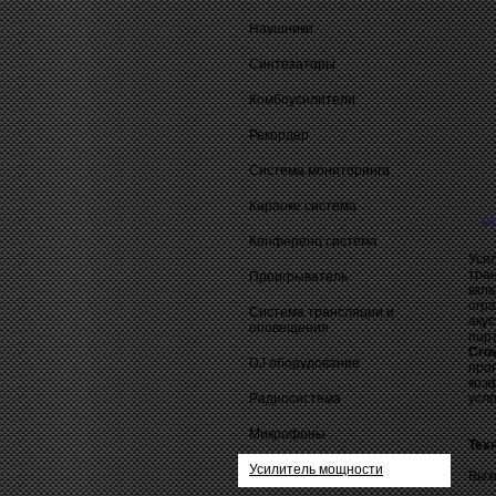
Наушники
Синтезаторы
Комбоусилители
Рекордер
Система мониторинга
Караоке система
О
Конференц система
Уси
тра
Проигрыватель
вкл
огр
Система трансляции и
аку
оповещения
пор
Cro
DJ оборудование
про
коэ
Радиосистема
усло
Микрофоны
Тех
Усилитель мощности
Вых