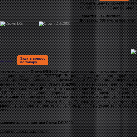
Уточнить цену вы можете по те
+7 (495) 765-22-32
или оставьте
Гарантия:
12 месяцев
Доставка:
600 руб. (в пределах
Задать вопрос
писание
по товару
литель мощности
Crown DSi2000
может работать как с низкоомной нагрузкой,
нсляционными линиями 70В/100В. Встроенная динамическая обработка 
ючает: кроссовер, эквалайзер, обрезные НЧ и ВЧ фильтры, задержки и 
аничение. Характеристики
Crown DSi2000
оптимизированы для использо
стическими системами JBL кинотеатральных серий. На задней панели преду
т HD-15 для дистанционного управления с помощью рэкового системного м
wn DSi-8Mn
. USB интерфейс позволяет настроить все функции усилителя с 
граммного обеспечения System Architect™. Блок питания с функцией ко
ффициента мощности гарантирует стабильную работу усилителя в самых 
виях.
нические характеристики Crown DSi2000
:
одная мощность усилителя: