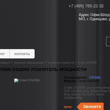
+7 (495) 765-22-32
Адрес Офис/Шоур
МО, г. Одинцово,
ЛОГ
КОНТАКТЫ
главную
Звуковое оборудование
Усилитель мощности
Crown DSi2000
OWN DSI2000 УСИЛИТЕЛЬ МОЩНОСТИ
Производитель:
CROWN
Модель:
Crown DSi2000
Crown DSi2000 усилитель мощ
DSP. 1000Вт 2Ом, 800Вт 4Ом, 
8Ом, 800Вт 70V/100V; Мост
2000Вт/4Ом.
Звоните
Цена: