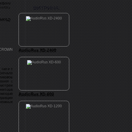
лефону
ВИТРИНА:
заявку
 МКАД)
AudioRus XD-2400
 так и с
сигнала
пиковое
вания с
смотрен
онитора
помощью
AudioRus XD-600
ррекции
сложных