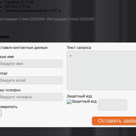
Глубина: 31.8 см
Net Вес: 8.61 кг.
Транспортировочный вес: 9.97 кг.
Инструкция Crown DSi2000
явка
ставьте контактные данные
Текст запроса
аше имя
-mail
аш телефон
Защитный код:
рикрепить