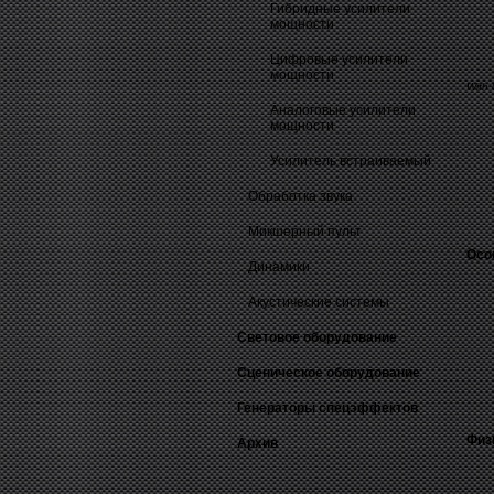
Гибридные усилители
мощности
Цифровые усилители
мощности
With
Аналоговые усилители
мощности
Усилитель встраиваемый
Обработка звука
Микшерный пульт
Осо
Динамики
Акустические системы
Световое оборудование
Сценическое оборудование
Генераторы спецэффектов
Физ
Архив