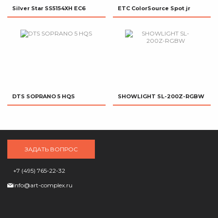
Silver Star SS5154XH EC6
ETC ColorSource Spot jr
DTS SOPRANO 5 HQS
SHOWLIGHT SL-200Z-RGBW
ЗАДАТЬ ВОПРОС
+7 (495) 765-22-32
info@art-complex.ru