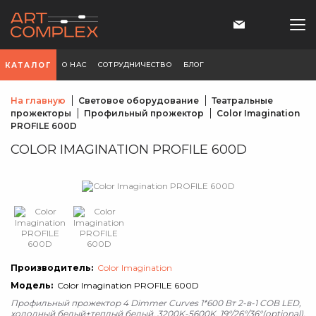
О НАС
СОТРУДНИЧЕСТВО
БЛОГ
КАТАЛОГ
На главную
Световое оборудование
Театральные
прожекторы
Профильный прожектор
Color Imagination
PROFILE 600D
COLOR IMAGINATION PROFILE 600D
Производитель:
Color Imagination
Модель:
Color Imagination PROFILE 600D
Профильный прожектор 4 Dimmer Curves 1*600 Вт 2-в-1 COB LED,
холодный белый+теплый белый, 3200K-5600K, 19°/26°/36°(optional).