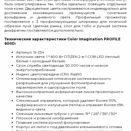
быть отрегулированы так, чтобы идеально освещать отдельные
тона кожи. Двухцветные цвета настраиваются индивидуально для
достижения инновационных преимуществ сочетания
вольфрама и дневного света. Профильный прожектор
поставляется с 3 профилирующими шторками для точечной
обрезки луча. Цветная рамка, слот для гобо и ручная система
диафрагмы поставляются дополнительно.
Технические характеристики Color Imagination PROFILE
600D:
Артикул: SI-234
Источник света: 1 * 600 Вт CITIZEN 2-в-1 COB LED (теплый
белый + холодный белый)
Срок службы светодиода: 50 000 часов и низкое
энергопотребление
Индекс цветопередачи (CRI): Ra≥90
Оптимизированная оптическая система высокого
разрешения для улучшения фотометрических
характеристик и однородности поля
Высококонтрастная асферическая линза проекторного
качества
Стеклянный отражатель, который удаляет более 90%
инфракрасного излучения (тепла) и отражает более 95%
видимого света
Сменные линзовые тубусы с углами: 19° / 26° / 36° / 50°
Плоское и ровное изображение
Плавная система ручной фокусировки
Корпус из литого под давлением алюминиевого сплава