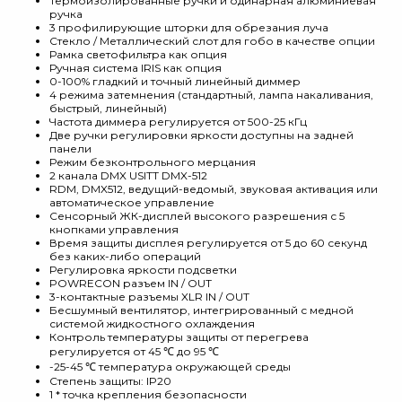
Термоизолированные ручки и одинарная алюминиевая
ручка
3 профилирующие шторки для обрезания луча
Стекло / Металлический слот для гобо в качестве опции
Рамка светофильтра как опция
Ручная система IRIS как опция
0-100% гладкий и точный линейный диммер
4 режима затемнения (стандартный, лампа накаливания,
быстрый, линейный)
Частота диммера регулируется от 500-25 кГц
Две ручки регулировки яркости доступны на задней
панели
Режим безконтрольного мерцания
2 канала DMX USITT DMX-512
RDM, DMX512, ведущий-ведомый, звуковая активация или
автоматическое управление
Сенсорный ЖК-дисплей высокого разрешения с 5
кнопками управления
Время защиты дисплея регулируется от 5 до 60 секунд
без каких-либо операций
Регулировка яркости подсветки
POWRECON разъем IN / OUT
3-контактные разъемы XLR IN / OUT
Бесшумный вентилятор, интегрированный с медной
системой жидкостного охлаждения
Контроль температуры защиты от перегрева
регулируется от 45 ℃ до 95 ℃
-25-45 ℃ температура окружающей среды
Степень защиты: IP20
1 * точка крепления безопасности