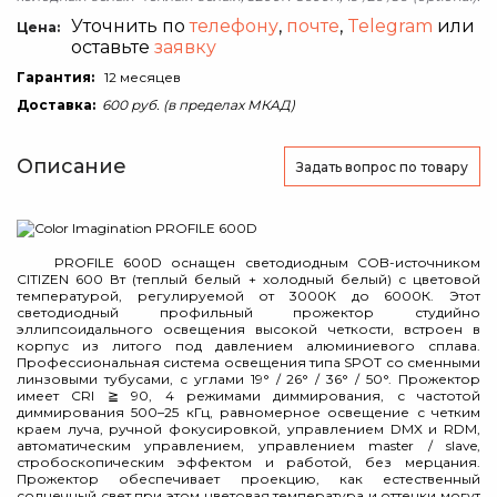
Уточнить по
телефону
,
почте
,
Telegram
или
Цена:
оставьте
заявку
Гарантия:
12 месяцев
Доставка:
600 руб. (в пределах МКАД)
Описание
Задать вопрос
по товару
PROFILE 600D оснащен светодиодным COB-источником
CITIZEN 600 Вт (теплый белый + холодный белый) с цветовой
температурой, регулируемой от 3000К до 6000К. Этот
светодиодный профильный прожектор студийно
эллипсоидального освещения высокой четкости, встроен в
корпус из литого под давлением алюминиевого сплава.
Профессиональная система освещения типа SPOT со сменными
линзовыми тубусами, с углами 19° / 26° / 36° / 50°. Прожектор
имеет CRI ≧ 90, 4 режимами диммирования, с частотой
диммирования 500–25 кГц, равномерное освещение с четким
краем луча, ручной фокусировкой, управлением DMX и RDM,
автоматическим управлением, управлением master / slave,
стробоскопическим эффектом и работой, без мерцания.
Прожектор обеспечивает проекцию, как естественный
солнечный свет при этом цветовая температура и оттенки могут