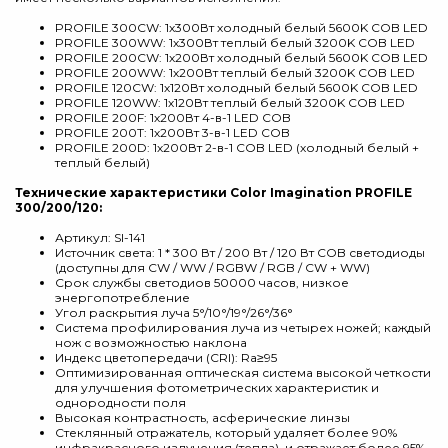
PROFILE 300CW: 1х300Вт холодный белый 5600K COB LED
PROFILE 300WW: 1х300Вт теплый белый 3200K COB LED
PROFILE 200CW: 1х200Вт холодный белый 5600K COB LED
PROFILE 200WW: 1х200Вт теплый белый 3200K COB LED
PROFILE 120CW: 1х120Вт холодный белый 5600K COB LED
PROFILE 120WW: 1х120Вт теплый белый 3200K COB LED
PROFILE 200F: 1х200Вт 4-в-1 LED COB
PROFILE 200T: 1х200Вт 3-в-1 LED COB
PROFILE 200D: 1х200Вт 2-в-1 COB LED (холодный белый +
теплый белый)
Технические характеристики Color Imagination PROFILE
300/200/120:
Артикул: SI-141
Источник света: 1 * 300 Вт / 200 Вт / 120 Вт COB светодиоды
(доступны для CW / WW / RGBW / RGB / CW + WW)
Срок службы светодиов 50000 часов, низкое
энергопотребление
Угол раскрытия луча 5°/10°/19°/26°/36°
Система профилирования луча из четырех ножей; каждый
нож с возможностью наклона
Индекс цветопередачи (CRI): Ra≥95
Оптимизированная оптическая система высокой четкости
для улучшения фотометрических характеристик и
однородности поля
Высокая контрастность, асферические линзы
Стеклянный отражатель, который удаляет более 90%
инфракрасного излучения (тепла), и отражает более 95%