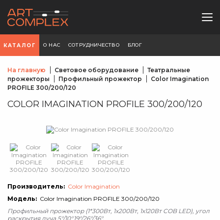
О НАС
СОТРУДНИЧЕСТВО
БЛОГ
КАТАЛОГ
На главную
Световое оборудование
Театральные
прожекторы
Профильный прожектор
Color Imagination
PROFILE 300/200/120
COLOR IMAGINATION PROFILE 300/200/120
Производитель:
Color Imagination
Модель:
Color Imagination PROFILE 300/200/120
Профильный прожектор (1*300Вт, 1х200Вт, 1х120Вт COB LED), угол
раскрытия луча 5°/10°19°/26°/36°.