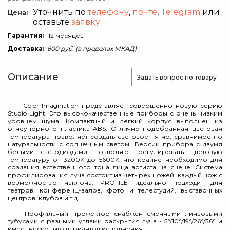
Уточнить по
телефону
,
почте
,
Telegram
или
Цена:
оставьте
заявку
Гарантия:
12 месяцев
Доставка:
600 руб. (в пределах МКАД)
Описание
Задать вопрос
по товару
Color Imagination представляет совершенно новую серию
Studio Light. Это высококачественные приборы с очень низким
уровнем шума. Компактный и лёгкий корпус выполнен из
огнеупорного пластика ABS. Отлично подобранная цветовая
температура позволяет создать световое пятно, сравнимое по
натуральности с солнечным светом. Версии прибора с двумя
белыми светодиодами позволяют регулировать цветовую
температуру от 3200K до 5600K, что крайне необходимо для
создания естественного тона лица артиста на сцене. Система
профилирования луча состоит из четырех ножей: каждый нож с
возможностью наклона. PROFILE идеально подходит для
театров, конференц-залов, фото и телестудий, выставочных
центров, клубов и т.д.
Профильный прожектор снабжен сменными линзовыми
тубусами с разными углами раскрытия луча - 5°/10°/19°/26°/36° и
имеет несколько вариантов исполнения: