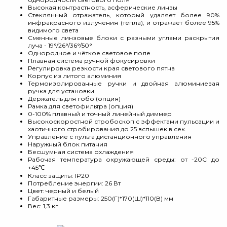
Высокая контрастность, асферические линзы
Стеклянный отражатель, который удаляет более 90%
инфракрасного излучения (тепла), и отражает более 95%
видимого света
Сменные линзовые блоки с разными углами раскрытия
луча - 19°/26°/36°/50°
Однородное и чёткое световое поле
Плавная система ручной фокусировки
Регулировка резкости края светового пятна
Корпус из литого алюминия
Термоизолированные ручки и двойная алюминиевая
ручка для установки
Держатель для гобо (опция)
Рамка для светофильтра (опция)
0-100% плавный и точный линейный диммер
Высокоскоростной стробоскоп с эффектами пульсации и
хаотичного стробирования до 25 вспышек в сек.
Управление с пульта дистанционного управления
Наружный блок питания
Бесшумная система охлаждения
Рабочая температура окружающей среды: от -20С до
+45℃
Класс защиты: IP20
Потребление энергии: 26 Вт
Цвет: черный и белый
Габаритные размеры: 250(Г)*170(Ш)*110(В) мм
Вес: 1,3 кг