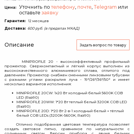
Уточнить по
телефону
,
почте
,
Telegram
или
Цена:
оставьте
заявку
Гарантия:
12 месяцев
Доставка:
600 руб. (в пределах МКАД)
Описание
Задать вопрос
по товару
MINIPROFILE 20 - высокоэффективный профильный
прожектор. Сверхкомпактный и лёгкий корпус выполнен из
высококачественного алюминиевого сплава, отлитого под
давлением. Прожектор снабжен сменными линзовыми тубусами
с разными углами раскрытия луча - 19°/26°/36°/50° и имеет
несколько вариантов исполнения:
MINIPROFILE 20CW: 1х20 Вт холодный белый 5600K COB
LED (Ra≥90)
MINIPROFILE 20WW: 1*20 Вт теплый белый 3200K COB LED
(Ra≥90)
MINIPROFILE 20D: 1*20 Вт 2-в-1 холодный белый + тёплый
белый COB LEDs (3200K-5600K, Ra≥90)
Отлично подобранная цветовая температура позволяет
создать световое пятно, сравнимое по натуральности с
солнечным светом. Версии прибора с двумя белыми