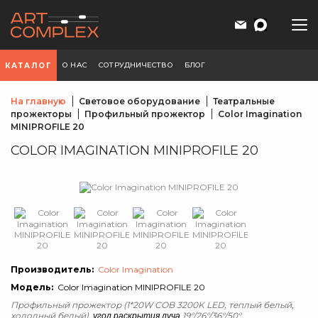
О НАС
СОТРУДНИЧЕСТВО
БЛОГ
КАТАЛОГ
На главную
Световое оборудование
Театральные
прожекторы
Профильный прожектор
Color Imagination
MINIPROFILE 20
COLOR IMAGINATION MINIPROFILE 20
Производитель:
Color Imagination
Модель:
Color Imagination MINIPROFILE 20
Профильный прожектор (1*20W COB 3200K LED, теплый белый,
холодный белый),
19°/26°/36°/50°.
угол раскрытия луча