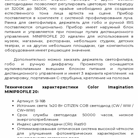
светодиодами позволяют регулировать цветовую температуру
от 3200K до 5600K, что крайне необходимо для создания
естественного тона лица артиста на сцене. Прибор
поставляется в комплекте с системой профилирования луча.
Рамка для светофильтра, держатель для гобо и ручной IRIS
поставляются опционально. Прибор имеет наружный блок
питания и управляется при помощи пульта дистанционного
управления. MINIPROFILE 20 идеален для использования в
музеях, магазинах, ресторанах, небольших студиях, детских
театрах, и на других небольших площадках, где компактность
оборудования имеет решающее значение.
Дополнительно можно заказать держатель светофильтра,
гобо и ручную диафрагму. Прожектор оснащается
мультивольтажным внешним блоком питания и пультом
дистанционного управления и имеет 3 варианта крепления: на
драпировку, портативная С-струбцина, крепление на полозья.
Технические характеристики Color Imagination
MINIPROFILE 20:
Артикул: SI-168
Источник света: 1х20 Вт CITIZEN COB светодиод (CW / WW /
CW+WW)
Срок службы светодиода: 50000 часов, низкое
энергопотребление
Индекс цветопередачи (CRI): Ra≥90
Оптимизированная оптическая система высокой чёткости
для улучшения фотометрических характеристик и
однородности светового поля