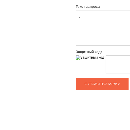
Текст запроса
Защитный код:
ЗАДАТЬ ВОПРОС КОНСУЛЬТАНТУ
тел: +7 (495) 765-22-32
О нас
Сотрудничество
e-mail:
info@art-complex.ru
Гарантия