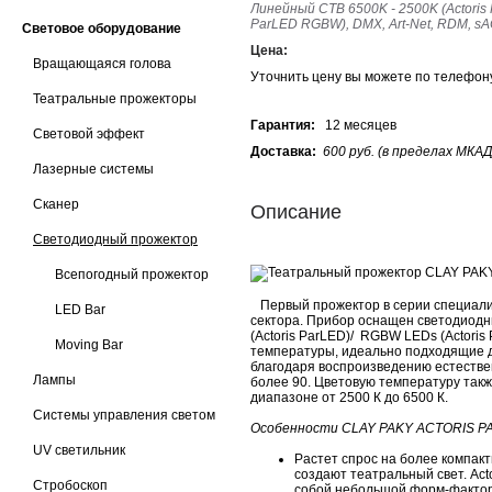
Линейный CTB 6500K - 2500K (Actoris 
ParLED RGBW), DMX, Art-Net, RDM, sAC
Световое оборудование
Цена:
Вращающаяся голова
Уточнить цену вы можете по телефо
Театральные прожекторы
Гарантия:
12 месяцев
Световой эффект
Доставка:
600 руб. (в пределах МКАД
Лазерные системы
Сканер
Описание
Светодиодный прожектор
Всепогодный прожектор
Первый прожектор в серии специали
LED Bar
сектора. Прибор оснащен светодиод
(Actoris ParLED)/ RGBW LEDs (Actori
Moving Bar
температуры, идеально подходящие д
благодаря воспроизведению естестве
Лампы
более 90. Цветовую температуру так
диапазоне от 2500 К до 6500 К.
Системы управления светом
Особенности CLAY PAKY ACTORIS 
UV светильник
Растет спрос на более компак
создают театральный свет. Act
Стробоскоп
собой небольшой форм-фактор, 