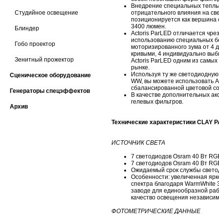
Внедрение специальных теплы
Студийное освещение
отрицательного влияния на све
позиционируется как вершина 
3400 люмен.
Блиндер
Actoris ParLED отличается чр
использованию специальных б
Гобо проектор
моторизированного зума от 4 
кривыми, 4 индивидуально вы
Зенитный прожектор
Actoris ParLED одним из самых
рынке.
Используя ту же светодиодную о
Сценическое оборудование
WW, вы можете использовать A
сбалансированной цветовой со
Генераторы спецэффектов
В качестве дополнительных ак
гелевых фильтров.
Архив
Технические характеристики CLAY
ИСТОЧНИК СВЕТА
7 светодиодов Osram 40 Вт RG
7 светодиодов Osram 40 Вт RG
Ожидаемый срок службы светод
Особенности: увеличенная ярк
спектра благодаря WarmWhite 
заводе для единообразной раб
качество освещения независи
ФОТОМЕТРИЧЕСКИЕ ДАННЫЕ