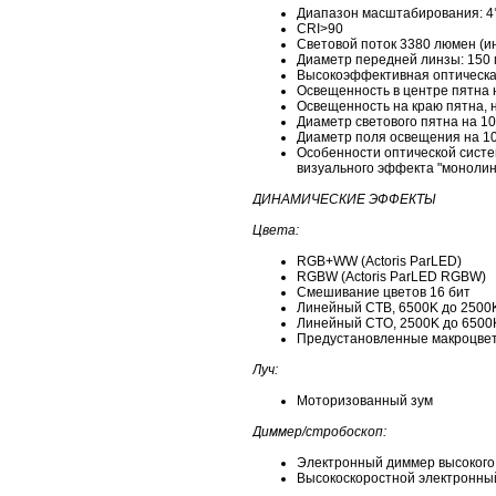
Диапазон масштабирования: 4°
CRI>90
Световой поток 3380 люмен (
Диаметр передней линзы: 150
Высокоэффективная оптическа
Освещенность в центре пятна н
Освещенность на краю пятна, н
Диаметр светового пятна на 10 
Диаметр поля освещения на 10 
Особенности оптической сист
визуального эффекта "моноли
ДИНАМИЧЕСКИЕ ЭФФЕКТЫ
Цвета:
RGB+WW (Actoris ParLED)
RGBW (Actoris ParLED RGBW)
Смешивание цветов 16 бит
Линейный CTB, 6500K до 2500K 
Линейный CTO, 2500K до 6500K
Предустановленные макроцве
Луч:
Моторизованный зум
Диммер/стробоскоп:
Электронный диммер высокого 
Высокоскоростной электронны