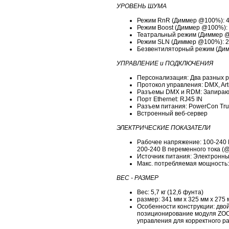
УРОВЕНЬ ШУМА
Режим RnR (Диммер @100%): 4
Режим Boost (Диммер @100%): 
Театральный режим (Диммер @
Режим SLN (Диммер @100%): 2
Безвентиляторный режим (Дим
УПРАВЛЕНИЕ и ПОДКЛЮЧЕНИЯ
Персонализация: Два разных р
Протокол управления: DMX, Ar
Разъемы DMX и RDM: Запираю
Порт Ethernet: RJ45 IN
Разъем питания: PowerCon Tru
Встроенный веб-сервер
ЭЛЕКТРИЧЕСКИЕ ПОКАЗАТЕЛИ
Рабочее напряжение: 100-240 В
200-240 В переменного тока (@
Источник питания: Электронны
Макс. потребляемая мощность:
ВЕС - РАЗМЕР
Вес: 5,7 кг (12,6 фунта)
размер: 341 мм x 325 мм x 275 
Особенности конструкции: двой
позиционирование модуля ZOO
управления для корректного р