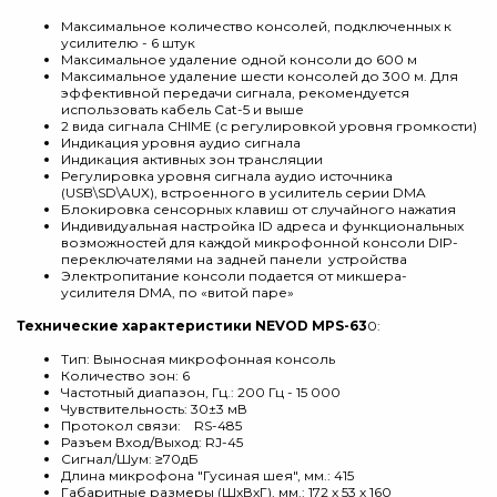
Максимальное количество консолей, подключенных к
усилителю - 6 штук
Максимальное удаление одной консоли до 600 м
Максимальное удаление шести консолей до 300 м. Для
эффективной передачи сигнала, рекомендуется
использовать кабель Cat-5 и выше
2 вида сигнала CHIME (с регулировкой уровня громкости)
Индикация уровня аудио сигнала
Индикация активных зон трансляции
Регулировка уровня сигнала аудио источника
(USB\SD\AUX), встроенного в усилитель серии DMA
Блокировка сенсорных клавиш от случайного нажатия
Индивидуальная настройка ID адреса и функциональных
возможностей для каждой микрофонной консоли DIP-
переключателями на задней панели устройства
Электропитание консоли подается от микшера-
усилителя DMA, по «витой паре»
Технические характеристики NEVOD MPS-63
0:
Тип: Выносная микрофонная консоль
Количество зон: 6
Частотный диапазон, Гц.: 200 Гц - 15 000
Чувствительность: 30±3 мВ
Протокол связи: RS-485
Разъем Вход/Выход: RJ-45
Сигнал/Шум: ≥70дБ
Длина микрофона "Гусиная шея", мм.: 415
Габаритные размеры (ШхВхГ), мм.: 172 х 53 х 160