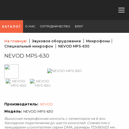
О НАС
СОТРУДНИЧЕСТВО
БЛОГ
КАТАЛОГ
На главную
Звуковое оборудование
Микрофоны
Специальный микрофон
NEVOD MPS-630
NEVOD MPS-630
Производитель:
NEVOD
Модель:
NEVOD MPS-630
Выносная микрофонная консоль с селектором на 6 зон.
Каскадное подключение до шести консолей. Совместим с
микшерами-усилителями серии DMA, размеры 172х160х53 мм.