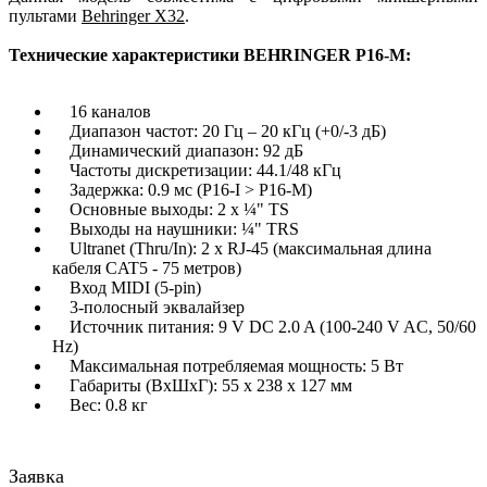
пультами
Behringer X32
.
Технические характеристики BEHRINGER P16-M:
16 каналов
Диапазон частот: 20 Гц – 20 кГц (+0/-3 дБ)
Динамический диапазон: 92 дБ
Частоты дискретизации: 44.1/48 кГц
Задержка: 0.9 мс (P16-I > P16-M)
Основные выходы: 2 x ¼" TS
Выходы на наушники: ¼" TRS
Ultranet (Thru/In): 2 x RJ-45 (максимальная длина
кабеля CAT5 - 75 метров)
Вход MIDI (5-pin)
3-полосный эквалайзер
Источник питания: 9 V DC 2.0 A (100-240 V AC, 50/60
Hz)
Максимальная потребляемая мощность: 5 Вт
Габариты (ВхШхГ): 55 x 238 x 127 мм
Вес: 0.8 кг
Заявка