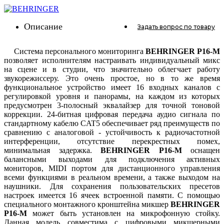
Описание
Задать вопрос
по товару
Система персонального мониторинга
BEHRINGER P16-M
позволяет исполнителям настраивать индивидуальный микс
на сцене и в студии, что значительно облегчает работу
звукорежиссеру. Это очень простое, но в то же время
функциональное устройство имеет 16 входных каналов с
регулировкой уровня и панорамы, на каждом из которых
предусмотрен 3-полосный эквалайзер для точной тоновой
коррекции. 24-битная цифровая передача аудио сигнала по
стандартному кабелю CAT5 обеспечивает ряд преимуществ по
сравнению с аналоговой - устойчивость к радиочастотной
интерференции, отсутствие перекрестных помех,
минимальная задержка.
BEHRINGER P16-M
оснащен
балансными выходами для подключения активных
мониторов, MIDI портом для дистанционного управления
всеми функциями в реальном времени, а также выходом на
наушники. Для сохранения пользовательских пресетов
настроек имеется 16 ячеек встроенной памяти. С помощью
специального монтажного кронштейна микшер
BEHRINGER
P16-M
может быть установлен на микрофонную стойку.
Данная модель совместима с цифровыми микшерными