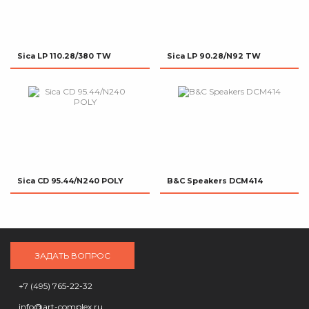
Sica LP 110.28/380 TW
Sica LP 90.28/N92 TW
Sica CD 95.44/N240 POLY
B&C Speakers DCM414
ЗАДАТЬ ВОПРОС
+7 (495) 765-22-32
info@art-complex.ru