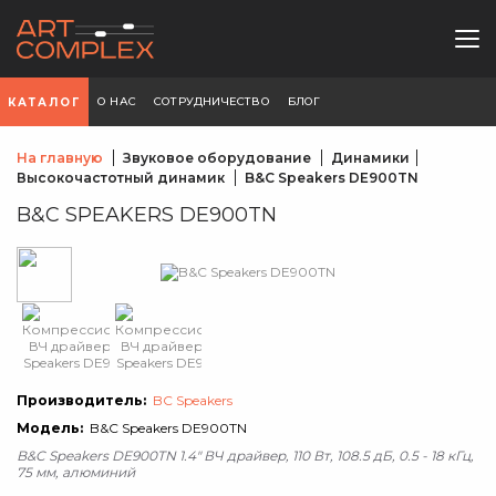
О НАС
СОТРУДНИЧЕСТВО
БЛОГ
КАТАЛОГ
На главную
Звуковое оборудование
Динамики
Высокочастотный динамик
B&C Speakers DE900TN
B&C SPEAKERS DE900TN
Производитель:
BC Speakers
Модель:
B&C Speakers DE900TN
B&C Speakers DE900TN 1.4" ВЧ драйвер, 110 Вт, 108.5 дБ, 0.5 - 18 кГц,
75 мм, алюминий