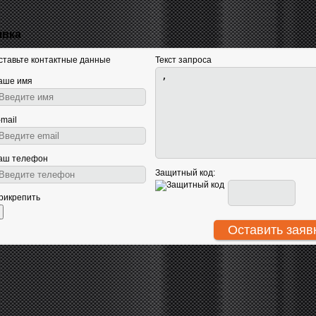
явка
ставьте контактные данные
Текст запроса
аше имя
-mail
аш телефон
Защитный код:
рикрепить