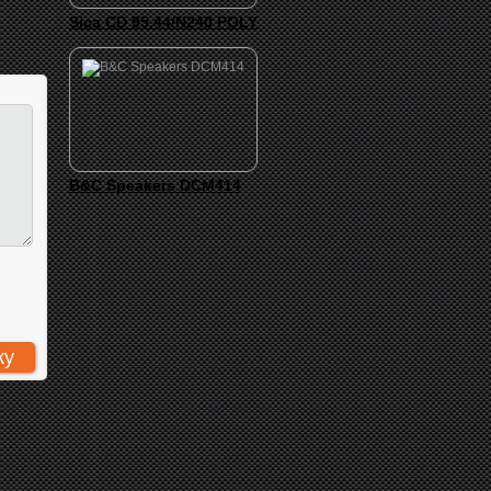
Sica CD 95.44/N240 POLY
B&C Speakers DCM414