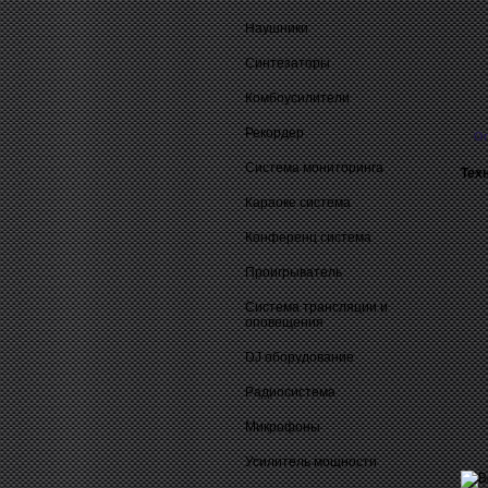
Наушники
Синтезаторы
Комбоусилители
Рекордер
О
Система мониторинга
Тех
Караоке система
Конференц система
Проигрыватель
Система трансляции и
оповещения
DJ оборудование
Радиосистема
Микрофоны
Усилитель мощности