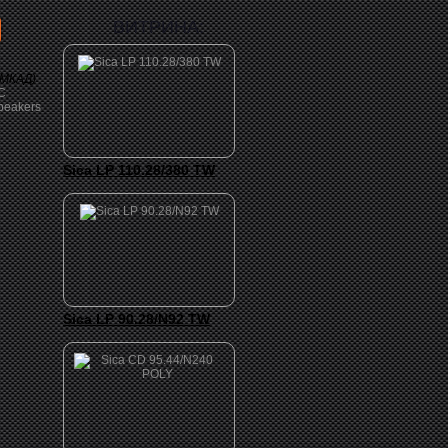
ВИТРИНА:
 МКАД)
Sica LP 110.28/380 TW
Sica LP 90.28/N92 TW