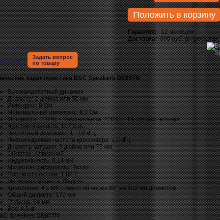
Положить в корзину
Гарантия:
12 месяцев
Доставка:
600 руб. (в пределах
Задать вопрос
писание
по товару
нические характеристики B&C Speakers DE85TN
:
Высокочастотный динамик
Диаметр: 2 дюйма или 50 мм
Импеданс: 8 Ом
Минимальный импеданс: 8,2 Ом
Мощность: 110 Вт - Номинальная, 220 Вт - Продолжительная
Чувствительность: 107,0 дБ
Частотный диапазон: 1 - 18 кГц
Рекомендуемая частота кроссовера: 1,0 кГц
Диаметр катушки: 3 дюйма или 75 мм
Обмотка: Алюминий
Индуктивность: 0,14 мH
Материал диафрагмы: Титан
Плотность потока: 1.80 T
Материал магнита: Феррит
Крепление: 4 х М6 отверстий через 90° на 102 мм диаметре
Общий диаметр: 170 мм
Глубина: 64 мм
Вес: 4,5 кг