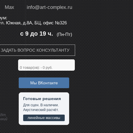
Max
info@art-complex.ru
ум:
 ул. Южная, д.8А, БЦ, офис №326
с 9 до 19 ч.
(Пн-Пт)
ЗАДАТЬ ВОПРОС КОНСУЛЬТАНТУ
0
товар(ов): -
0 руб.
Мы ВКонтакте
Готовые решения
Для сцен. В наличии.
Акустический расчёт.
 Вт,
линейные массивы
миний