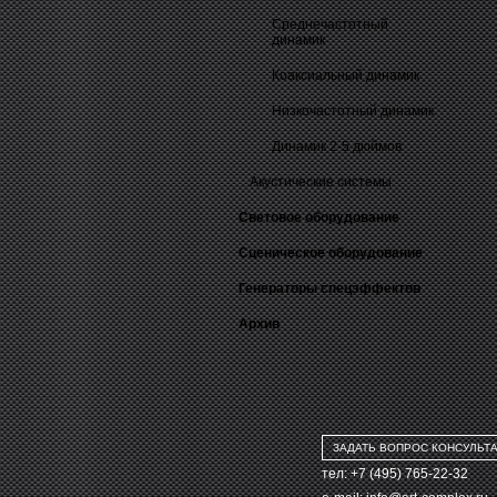
Среднечастотный
динамик
Коаксиальный динамик
Низкочастотный динамик
Динамик 2-5 дюймов
Акустические системы
Световое оборудование
Сценическое оборудование
Генераторы спецэффектов
Архив
ЗАДАТЬ ВОПРОС КОНСУЛЬТ
тел: +7 (495) 765-22-32