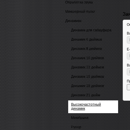
Обработка звука
Микшерный пульт
За
Динамики
О
Динамик для сабвуфера
В
Динамик 6 дюймов
Динамик 8 дюймов
E
Динамик 10 дюймов
В
Динамик 12 дюймов
Динамик 15 дюймов
П
Динамик 18 дюймов
Динамик 21 дюйм
Высокочастотный
динамик
Мембрана
Рупор