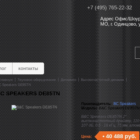
+7 (495) 765-22-32
Адрес Офис/Шоур
МО, г. Одинцово,
ЛОГ
КОНТАКТЫ
главную
Звуковое оборудование
Динамики
Высокочастотный динамик
C Speakers DE85TN
C SPEAKERS DE85TN
Производитель:
BC Speakers
Модель:
B&C Speakers DE85TN
B&C Speakers DE85TN 2"
высокочастотный драйвер, 110
107 дБ, 0.5 - 18 кГц, 75 мм, алю
•
40 488 руб.
Цена: