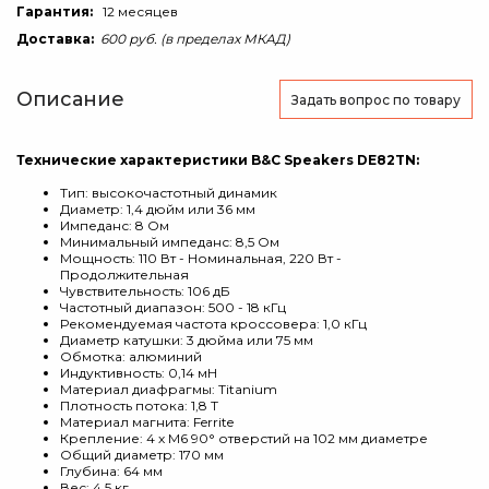
Гарантия:
12 месяцев
Доставка:
600 руб. (в пределах МКАД)
Описание
Задать вопрос
по товару
Технические характеристики B&C Speakers DE82TN
:
Тип: высокочастотный динамик
Диаметр: 1,4 дюйм или 36 мм
Импеданс: 8 Ом
Минимальный импеданс: 8,5 Ом
Мощность: 110 Вт - Номинальная, 220 Вт -
Продолжительная
Чувствительность: 106 дБ
Частотный диапазон: 500 - 18 кГц
Рекомендуемая частота кроссовера: 1,0 кГц
Диаметр катушки: 3 дюйма или 75 мм
Обмотка: алюминий
Индуктивность: 0,14 мH
Материал диафрагмы: Titanium
Плотность потока: 1,8 T
Материал магнита: Ferrite
Крепление: 4 х М6 90° отверстий на 102 мм диаметре
Общий диаметр: 170 мм
Глубина: 64 мм
Вес: 4,5 кг