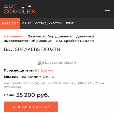
О НАС
СОТРУДНИЧЕСТВО
БЛОГ
КАТАЛОГ
На главную
Звуковое оборудование
Динамики
Высокочастотный динамик
B&C Speakers DE82TN
B&C SPEAKERS DE82TN
Производитель:
BC Speakers
Модель:
B&C Speakers DE82TN
B&C Speakers DE82TN, 1,4", 110/220 Вт, 106,5 дБ, 500-18 кГц, 75 мм,
алюминий.
35 200 руб.
Цена:
ПОЛОЖИТЬ В КОРЗИНУ