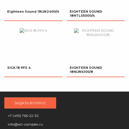
Eighteen Sound 18LW2400/4
EIGHTEEN SOUND
18NTLS5000/4
SICA 18 PFS 4
EIGHTEEN SOUND
18NLW4100/8
ЗАДАТЬ ВОПРОС
+7 (495) 765-22-32
info@art-complex.ru