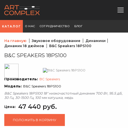
О НАС
СОТРУДНИЧЕСТВО
БЛОГ
КАТАЛОГ
На главную
Звуковое оборудование
Динамики
Динамик 18 дюймов
B&C Speakers 18PS100
B&C SPEAKERS 18PS100
Производитель:
BC Speakers
Модель:
B&C Speakers 18PS100
B&C Speakers 18PS100 18" низкочастотный динамик 700 Вт, 95.5 дБ,
30 Гц, 30-1500 Гц, 100 мм катушка, медь
47 440 руб.
Цена:
ПОЛОЖИТЬ В КОРЗИНУ