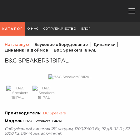
О НАС
СОТРУДНИЧЕСТВО
БЛОГ
КАТАЛОГ
На главную
Звуковое оборудование
Динамики
Динамик 18 дюймов
B&C Speakers 18IPAL
B&C SPEAKERS 18IPAL
Производитель:
BC Speakers
Модель:
B&C Speakers 18IPAL
Сабвуферный динамик 18", неодим, 1700/3400 Вт, 97 дБ, 32 Гц, 32-
1000 Гц, 116x44 мм, алюминий.